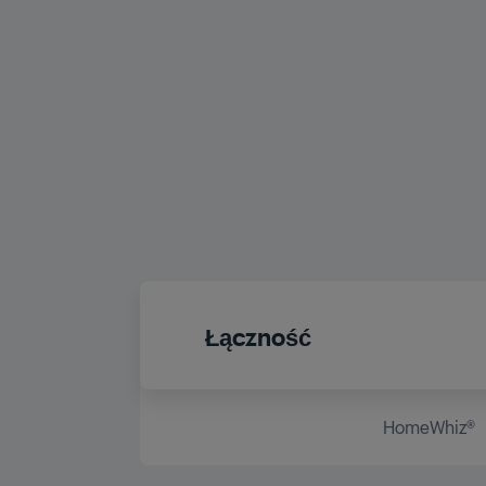
Łączność
HomeWhiz®