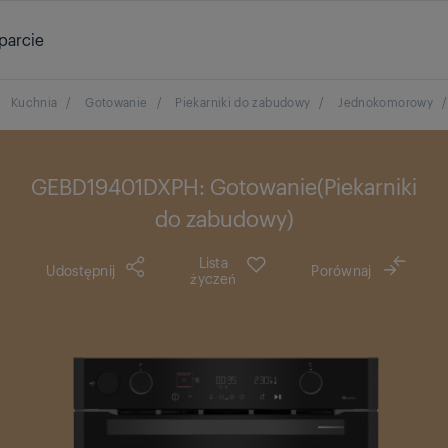
parcie
Kuchnia
/
Gotowanie
/
Piekarniki do zabudowy
/
Jednokomorowy
/
GEBD19401DXPH: Gotowanie(Piekarniki
do zabudowy)
Lista
Udostępnij
Porównaj
życzeń