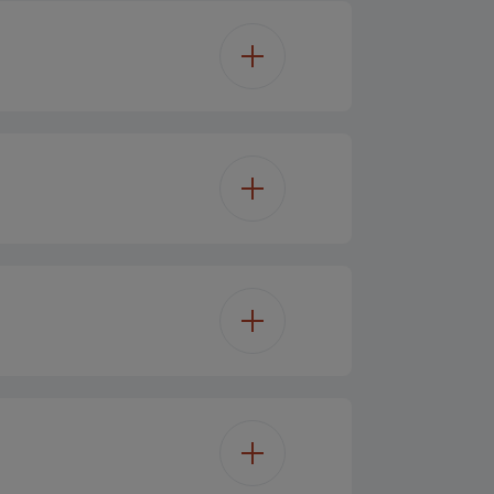
59.5 cm
59.4 cm
ti-functional
56.7 cm
15
15
tak
tak
72 L
tak