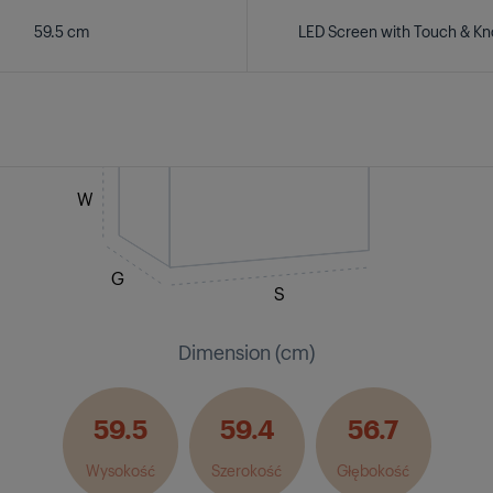
59.5 cm
LED Screen with Touch & Kn
W
G
S
Dimension (cm)
59.5
59.4
56.7
Wysokość
Szerokość
Głębokość