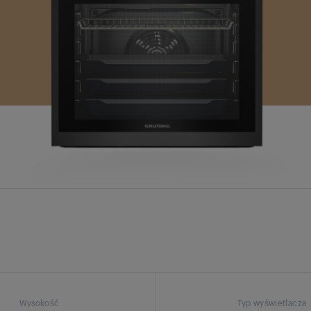
Wysokość
Typ wyświetlacza