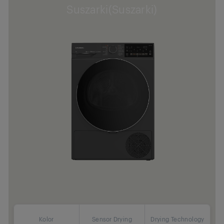
Suszarki(Suszarki)
Kolor
Sensor Drying
Drying Technology