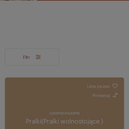
Filtr
Lista życzeń
Porównaj
GW5P58415WBPB
Pralki(Pralki wolnostojące )