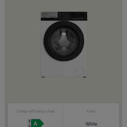
Energy efficiency class
Kolor
White