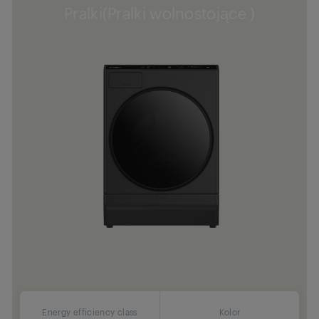
Pralki(Pralki wolnostojące )
Energy efficiency class
Kolor