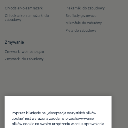
Chłodziarko-zamrażarki
Piekarniki do zabudowy
Chłodziarko-zamrażarki do
Szuflady grzewcze
zabudowy
Mikrofale do zabudwy
Płyty do zabudowy
Zmywanie
Zmywarki wolnostojące
Zmywarki do zabudowy
Poprzez kliknięcie na „Akceptacja wszystkich plików
Wsparcie
cookie” jest wyrażona zgoda na przechowywanie
plików cookie na swoim urządzeniu w celu usprawnienia