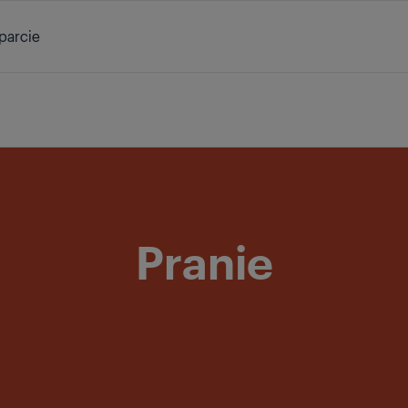
parcie
/
Produkty
/
Pranie
Pranie