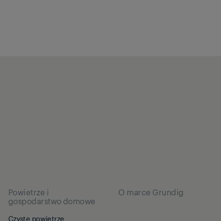
Powietrze i
O marce Grundig
gospodarstwo domowe
Czyste powietrze