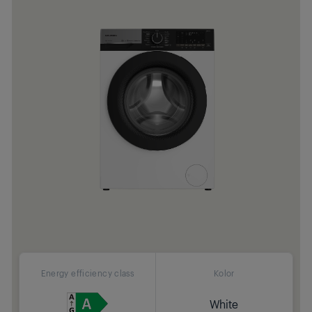
Energy efficiency class
Kolor
White