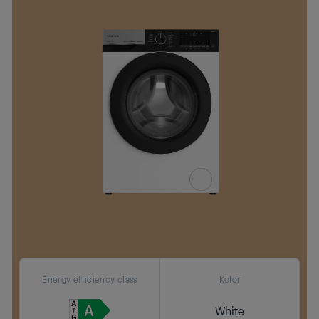
Energy efficiency class
Kolor
White