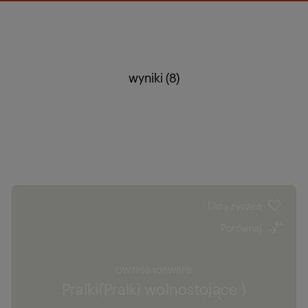
wyniki (8)
Lista życzeń
Porównaj
GW7P59408WBPB
Pralki(Pralki wolnostojące )