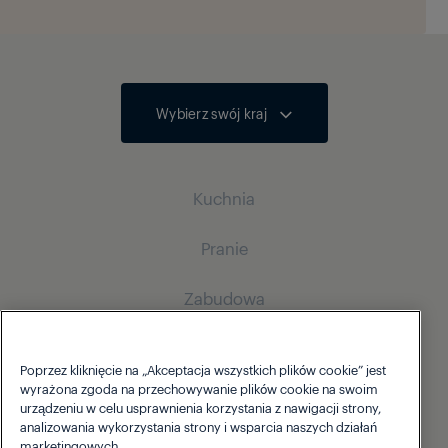
Wybierz swój kraj
Kuchnia
Pranie
Chłodnictwo
Zabudowa
Chłodziarko-zamrażarki
Pralki
Chłodziarko-zamrażarki do zabudowy
Powietrze i gospodarstwo domowe
Pralki wolnostojące
Chłodnictwo
Poprzez kliknięcie na „Akceptacja wszystkich plików cookie” jest
Gotowanie
wyrażona zgoda na przechowywanie plików cookie na swoim
Suszarki
O marce Grundig
Chłodziarko-zamrażarki do zabudowy
urządzeniu w celu usprawnienia korzystania z nawigacji strony,
Czyste powietrze
Piekarniki do zabudowy
analizowania wykorzystania strony i wsparcia naszych działań
Suszarki
Gotowanie
marketingowych.
Wsparcie