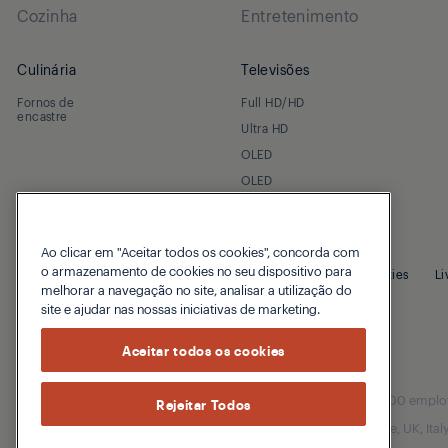
Cozinha
Entretenimento
Culinária
Televisões
Fornos de
Full HD/HD
encastre
Ultra HD
OLED
OLED
Ao clicar em "Aceitar todos os cookies", concorda com
o armazenamento de cookies no seu dispositivo para
© 2026 Grundig
Política de Privacidade
Política de cookies
Li
melhorar a navegação no site, analisar a utilização do
site e ajudar nas nossas iniciativas de marketing.
Aceitar todos os cookies
Our parent company, Beko has 55,000 employees
Rejeitar Todos
(i.e. Türkiye, UK, It