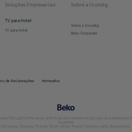
Soluções Empresariais
Sobre a Grundig
TV para Hotel
Sobre a Grundig
TV para Hotel
Beko Corporate
vro de Reclamações
Homewhiz
 throughout the world with its global operations through its subsidiaries in 5
countries
aly, Romania, Slovakia, Poland, South Africa, Russia, Pakistan, India, Bangladesh