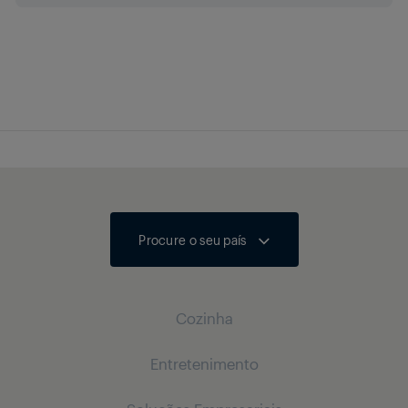
música (D/E)
Nível de volume
automático
Dolby Atmos
HEVC/H.265
Procure o seu país
Bluetooth
Cozinha
Entretenimento
Culinária