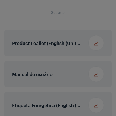
embalagem (LxAxP)
Suporte
Escurecimento local
Não
Micro-escurecimento
Product Leaflet (English (United States))
MEMC
Multi Colour
Enrichment
Manual de usuário
Magic Fidelity
Etiqueta Energética (English (United States))
Potência de saída de
2 x 10/20 W
som
nominal/potência de