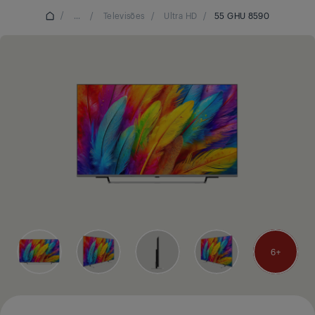
/
...
/
Televisões
/
Ultra HD
/
55 GHU 8590
6