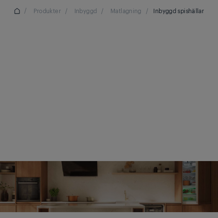
/
Produkter
/
Inbyggd
/
Matlagning
/
Inbyggd spishällar
Inbyggd
spishällar