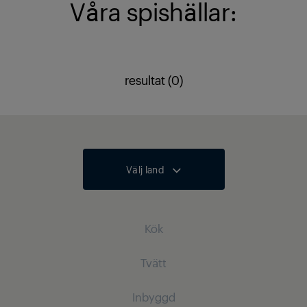
Våra spishällar:
resultat (0)
Välj land
Kök
Tvätt
Kylprodukter
Inbyggd
Kylskåp
Tvättmaskiner