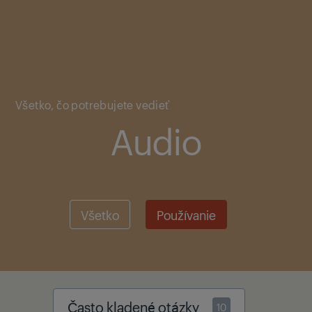
Main content starts here
Všetko, čo potrebujete vedieť
Audio
Všetko
Používanie
Často kladené otázky
10