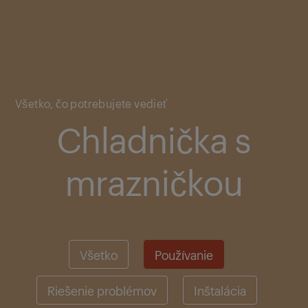
Main content starts here
Všetko, čo potrebujete vedieť
Chladnička s
mrazničkou
Všetko
Používanie
Riešenie problémov
Inštalácia