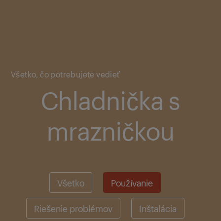
Main content starts here
Všetko, čo potrebujete vedieť
Chladnička s
mrazničkou
Všetko
Používanie
Riešenie problémov
Inštalácia