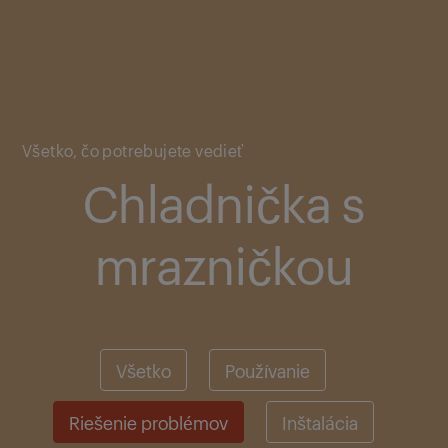
Main content starts here
Všetko, čo potrebujete vedieť
Chladnička s
mrazničkou
Všetko
Používanie
Riešenie problémov
Inštalácia