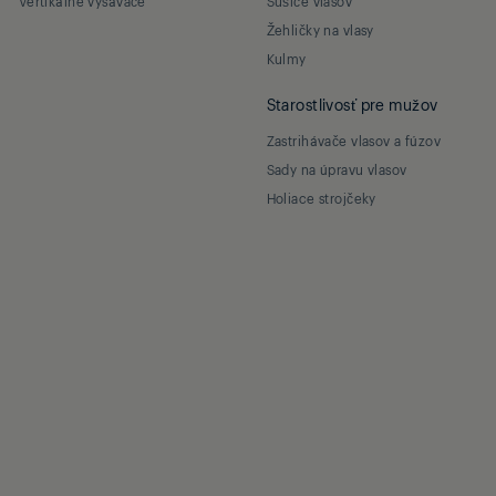
Vertikálne vysávače
Sušiče vlasov
Žehličky na vlasy
Kulmy
Starostlivosť pre mužov
Zastrihávače vlasov a fúzov
Sady na úpravu vlasov
Holiace strojčeky