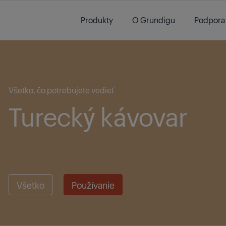
Main content starts here
Produkty
O Grundigu
Podpora
Main content starts here
Všetko, čo potrebujete vedieť
Turecký kávovar
Všetko
Používanie