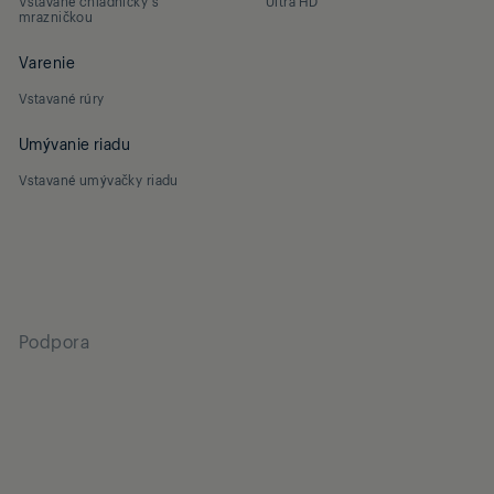
Vstavané chladničky s
Ultra HD
mrazničkou
Varenie
Vstavané rúry
Umývanie riadu
Vstavané umývačky riadu
Podpora