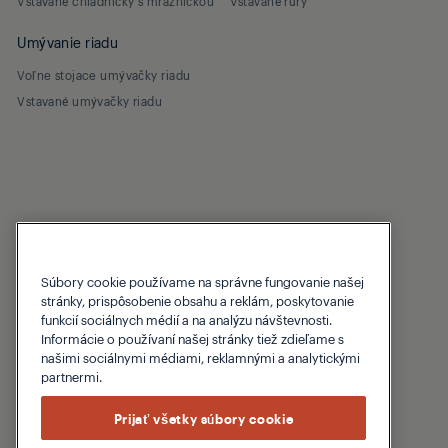
Vstavané chladničky s mrazničkou
Vstavané rúry
Umývanie riadu
Voľne stojace umývačky riadu
Vstavané umývačky riadu
Súbory cookie používame na správne fungovanie našej
stránky, prispôsobenie obsahu a reklám, poskytovanie
Komerčné zobrazovanie
O Grundigu
funkcií sociálnych médií a na analýzu návštevnosti.
a riešenia
Informácie o používaní našej stránky tiež zdieľame s
našimi sociálnymi médiami, reklamnými a analytickými
Digital Signage
partnermi.
O Grundigu
PID
Beko Corporate
Prijať všetky súbory cookie
Pohostinská televízia