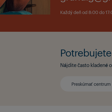
Každý deň od 8:00 do 17
Potrebujete
Nájdite často kladené ot
Preskúmať centrum