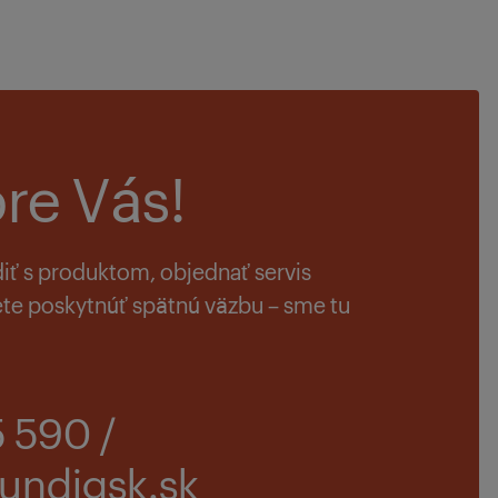
re Vás!
diť s produktom, objednať servis
te poskytnúť spätnú väzbu – sme tu
5 590 /
undigsk.sk