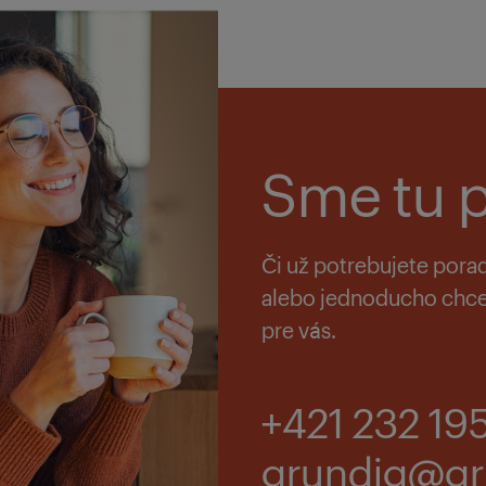
Sme tu p
Či už potrebujete pora
alebo jednoducho chce
pre vás.
+421 232 19
grundig@gr