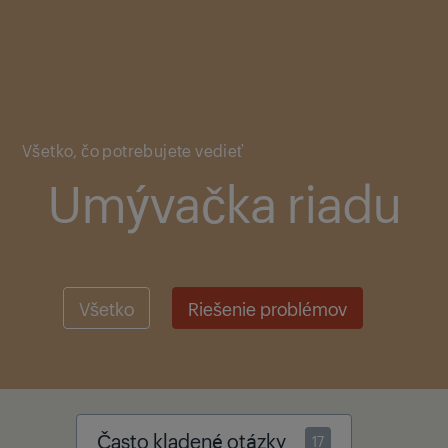
Main content starts here
Všetko, čo potrebujete vedieť
Umývačka riadu
Všetko
Riešenie problémov
Často kladené otázky
17