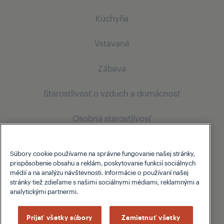
Kuchyňa
Vstavané
Chladenie
Zábava
Vstavané chladničky s mrazničkou
Chladenie
Varenie
Starostlivosť o vzduch a domácnosť
Vstavané chladničky s mrazničkou
Televízory
Vstavané rúry
Varenie
Osobná starostlivosť
Ultra HD
Vysávače
Umývanie riadu
Vstavané rúry
Komerčné zobrazovanie a riešenia
Vertikálne vysávače
Starostlivosť o vlasy
Súbory cookie používame na správne fungovanie našej stránky,
Voľne stojace umývačky riadu
Umývanie riadu
prispôsobenie obsahu a reklám, poskytovanie funkcií sociálnych
O Grundigu
Sušiče vlasov
médií a na analýzu návštevnosti. Informácie o používaní našej
Vstavané umývačky riadu
Digital Signage
Vstavané umývačky riadu
stránky tiež zdieľame s našimi sociálnymi médiami, reklamnými a
Žehličky na vlasy
analytickými partnermi.
Podpora
PID
Kulmy
O Grundigu
Pohostinská televízia
Prijať všetky súbory
Zamietnuť všetky