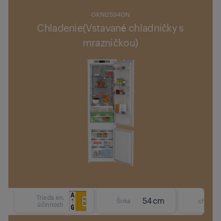
GKNI25940N
Chladenie(Vstavané chladničky s
mrazničkou)
Typ
Trieda en.
54 cm
Šírka
chladia
účinnosti
systé