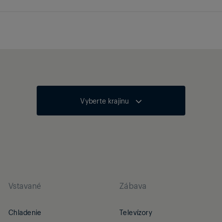
Vyberte krajinu
Vstavané
Zábava
Chladenie
Televízory