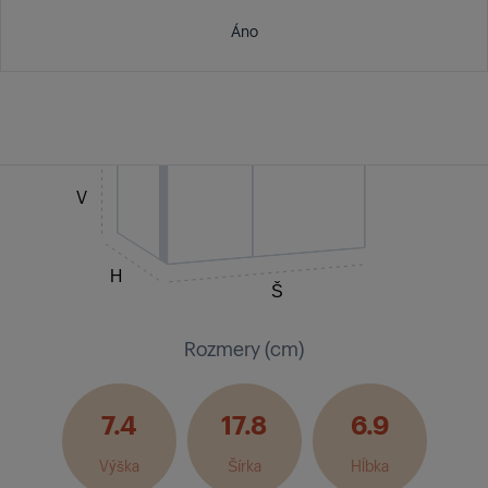
Áno
V
H
Š
Rozmery (cm)
7.4
17.8
6.9
Výška
Šírka
Hĺbka