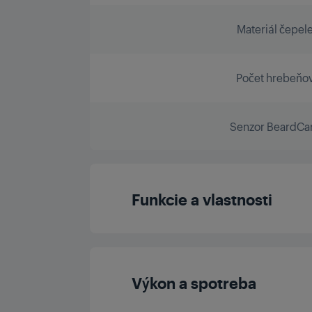
Materiál čepel
Počet hrebeňo
Senzor BeardCa
Funkcie a vlastnosti
Indikátor nabíjan
Výkon a spotreba
Rýchle nabíjani