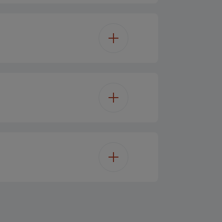
120
1.5 min
Li-ion
Black / Red
32 mm
5 W
25 mm
20.3 cm