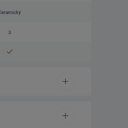
Keramický
3
LCD