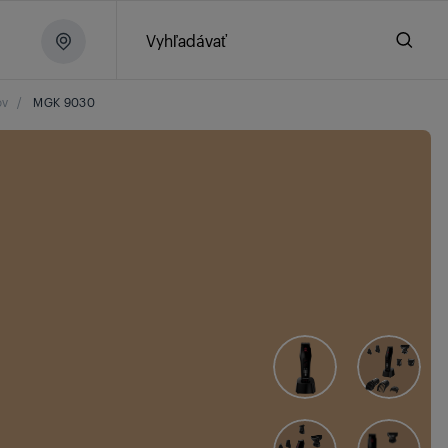
Vyhľadávať
ov
/
MGK 9030