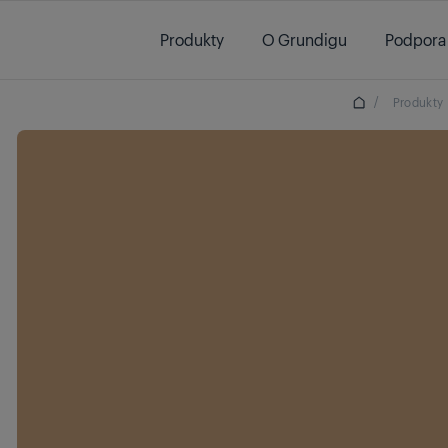
Main content starts here
Produkty
O Grundigu
Podpora
/
Produkty