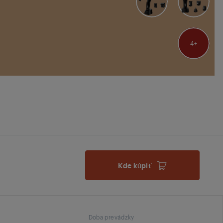
4
Kde kúpiť
Doba prevádzky