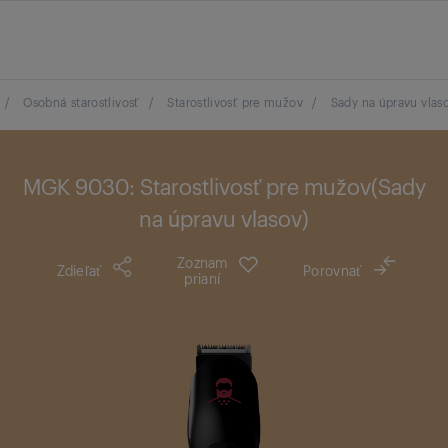
/
Osobná starostlivosť
/
Starostlivosť pre mužov
/
Sady na úpravu vlas
MGK 9030: Starostlivosť pre mužov(Sady
na úpravu vlasov)
Zoznam
Zdieľať
Porovnať
prianí