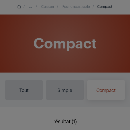
/
...
/
Cuisson
/
Four encastrable
/
Compact
Compact
Tout
Simple
Compact
résultat (1)