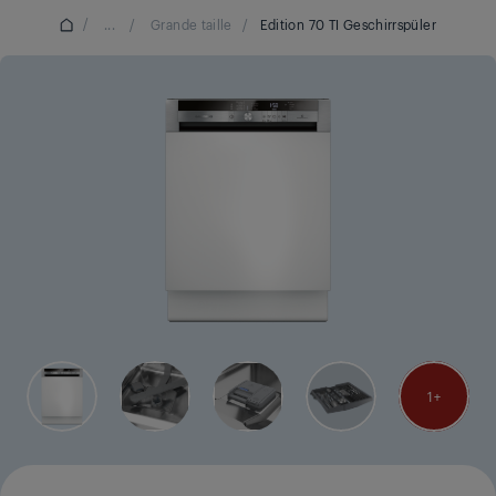
/
...
/
Grande taille
/
Edition 70 TI Geschirrspüler
1