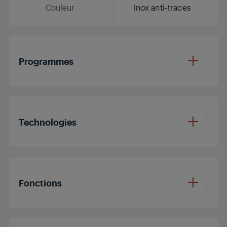
Couleur
Inox anti-traces
Programmes
Nombre de
8
programmes
Technologies
Programme 1
Eco 50°C
Spray Arm Design
Robust Spray Arm
Fonctions
Programme 2
Programme Auto
Système de soin du
GlassPerfect
verre
Programme 3
All-in-Wash
Fonction 1
Express