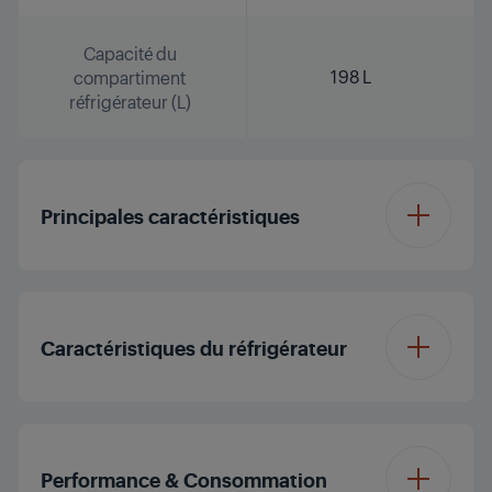
Capacité du
198 L
compartiment
réfrigérateur (L)
Principales caractéristiques
Catégorie de produits
Larder
Caractéristiques du réfrigérateur
Type d'installation
Intégré
Type de clayettes
Verre de sécurité
Capacité du
Performance & Consommation
198 L
compartiment