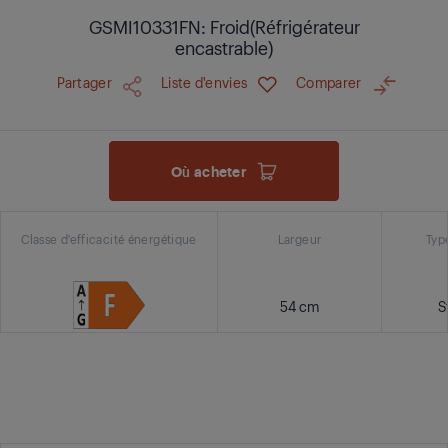
GSMI10331FN: Froid(Réfrigérateur
encastrable)
Partager
Liste d'envies
Comparer
Où acheter
Classe d'efficacité énergétique
Largeur
Typ
54 cm
S