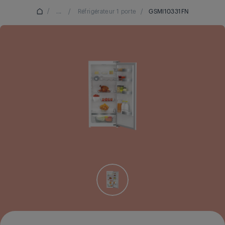
/
...
/
Réfrigérateur 1 porte
/
GSMI10331FN