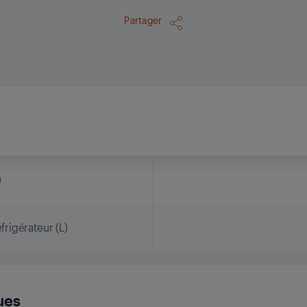
Partager
)
rigérateur (L)
ues