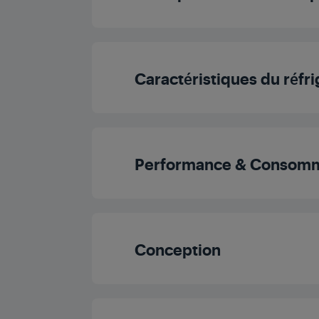
Catégorie de prod
Caractéristiques du réfr
Type d'installati
Type de clayett
Capacité du compartiment réf
Performance & Consomm
Nombre de bacs à l
Hauteur
Classe d'efficacité éne
Nombre de balconnets ple
Conception
Largeur
Consommation d'énergie
Nombre de clayettes pleine profonde
Profondeur
Porte réversibl