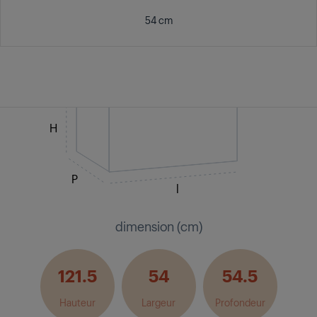
54 cm
H
P
l
dimension (cm)
121.5
54
54.5
Hauteur
Largeur
Profondeur