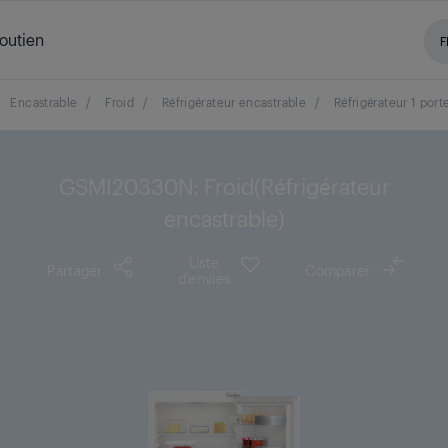
outien
F
Encastrable
/
Froid
/
Réfrigérateur encastrable
/
Réfrigérateur 1 port
GSMI20330N: Froid(Réfrigérateur
encastrable)
Liste
Partager
Comparer
d'envies