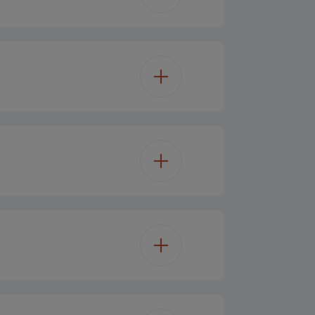
Larder
Intégré
re de sécurité
198 L
1
121.5 cm
F
4
54 cm
125
4
54.5 cm