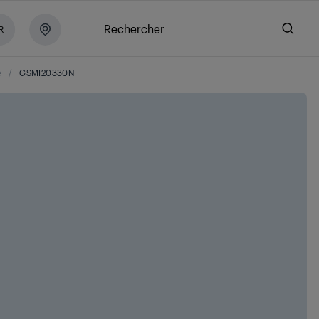
Rechercher
R
e
/
GSMI20330N