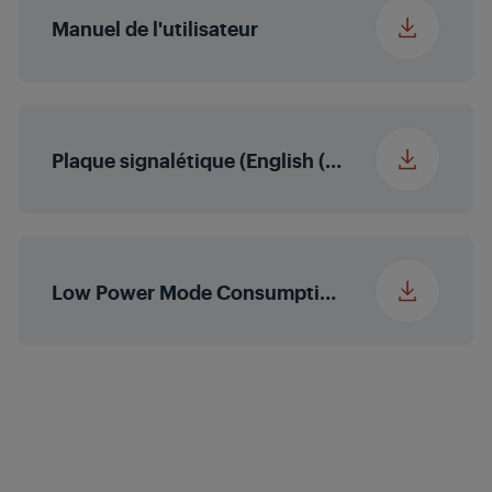
Manuel de l'utilisateur
Door Opening Type
Yes
(DRW)
Weight Capacity
25 kg
Plaque signalétique (English (United States))
Low Power Mode Consumption Information