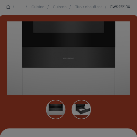
/
...
/
Cuisine
/
Cuisson
/
Tiroir chauffant
/
GWS2221DX