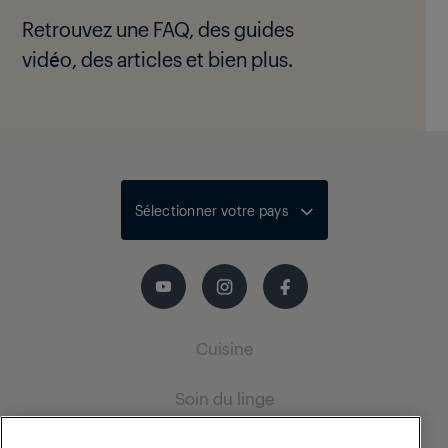
Retrouvez une FAQ, des guides
vidéo, des articles et bien plus.
Sélectionner votre pays
Cuisine
Soin du linge
Refroidissement
Encastrable