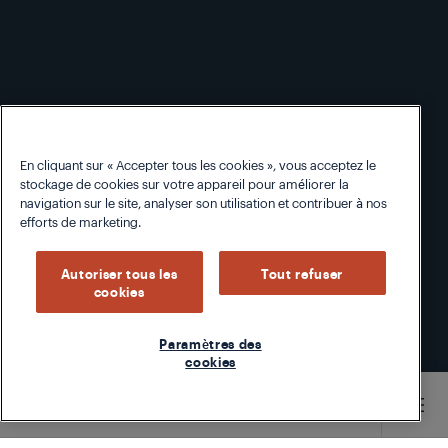
En cliquant sur « Accepter tous les cookies », vous acceptez le
stockage de cookies sur votre appareil pour améliorer la
navigation sur le site, analyser son utilisation et contribuer à nos
efforts de marketing.
Autoriser tous les
Tout refuser
cookies
Paramètres des
cookies
/
...
/
Vidéos explicatives sur les petits appareils électroménagers
Main content starts here