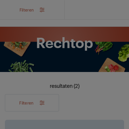
/
...
/
Keuken
/
Koeling
/
Diepvriezers
/
Rechtop
Filteren
Rechtop
resultaten (2)
Filteren