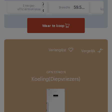
Energie-
Typ
59.5 cm
Breedte
efficiëntieklasse
koelsys
Waar te koop
Verlanglijst
Vergelijk
GFN 13740 N
Koeling(Diepvriezers)