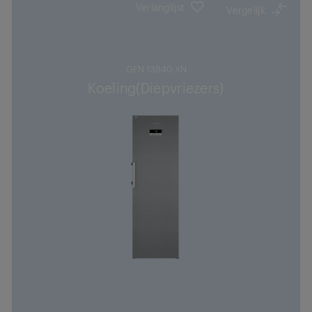
Verlanglijst
Vergelijk
GFN 13840 XN
Koeling(Diepvriezers)