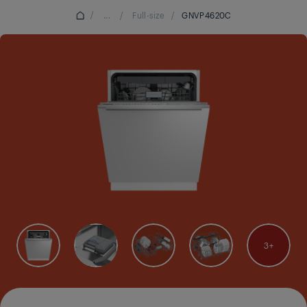
/
...
/
Full-size
/
GNVP4620C
3