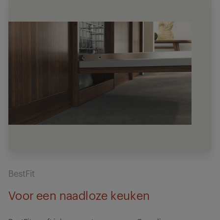
BestFit
Voor een naadloze keuken