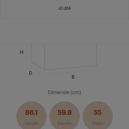
42 dBA
H
D
B
Dimensie (cm)
86.1
59.8
55
Hoogte
Breedte
Diepte