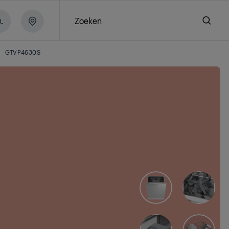
Zoeken
L
GTVP4630S