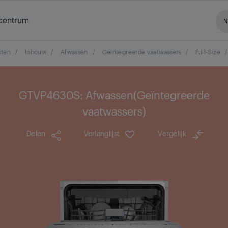
centrum
N
cten
/
Inbouw
/
Afwassen
/
Geïntegreerde vaatwassers
/
Full-Size
/
GTVP4630S: Afwassen(Geïntegreerde
vaatwassers)
Delen
Verlanglijst
Vergelijk