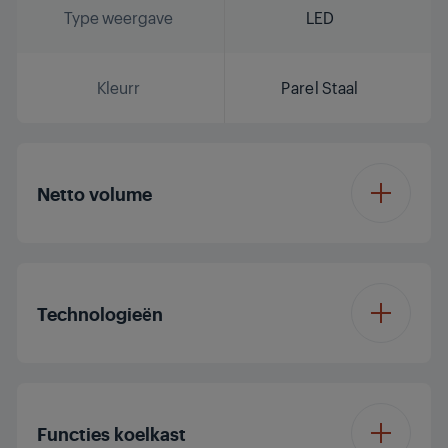
Type weergave
LED
Kleurr
Parel Staal
Netto volume
Totaal volume (l)
514 L
Technologieën
Fresh food
356 L
compartment volume
(l)
Inverter Eco
Compressor
Functies koelkast