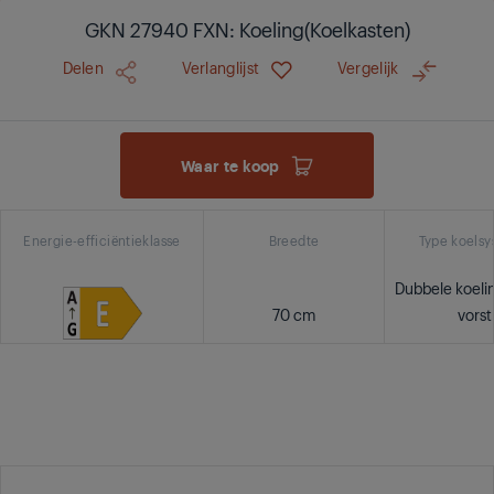
GKN 27940 FXN: Koeling(Koelkasten)
Delen
Verlanglijst
Vergelijk
Waar te koop
Energie-efficiëntieklasse
Breedte
Type koels
Dubbele koeli
70 cm
vorst