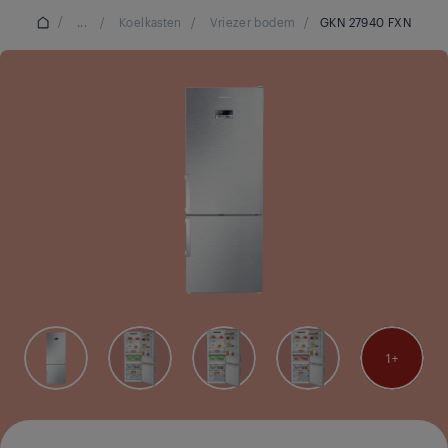
/
...
/
Koelkasten
/
Vriezer bodem
/
GKN 27940 FXN
1