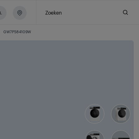
Zoeken
L
/
GW7P584109W