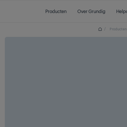
Main content starts here
Producten
Over Grundig
Help
/
Producten