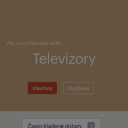
Main content starts here
Vše, co potřebujete vědět
Televizory
Všechno
Používání
Často kladené dotazy
3