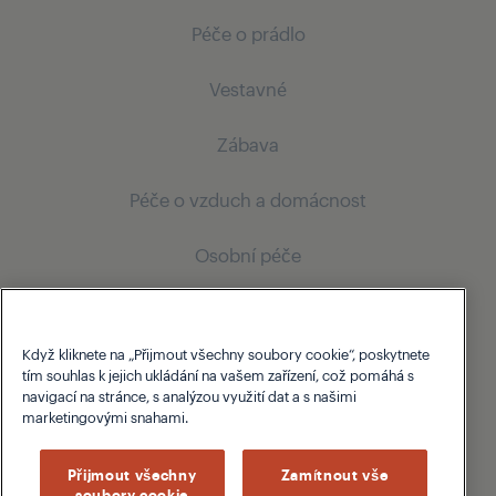
Péče o prádlo
Chlazení
Vestavné
Vestavné lednice s mrazákem
Pračky
Vaření
Zábava
Volně stojící pračky
Chlazení
Vestavné trouby
Péče o vzduch a domácnost
Vestavné lednice s mrazákem
Televize
Mytí nádobí
Mytí nádobí
Osobní péče
Ultra HD
Vysavače
Volně stojící myčky nádobí
Vestavné myčky nádobí
Komerční zobrazení a řešení
Vertikální vysavače
Vestavné myčky nádobí
Péče o vlasy
Když kliknete na „Přijmout všechny soubory cookie“, poskytnete
O Grundig
Vysoušeče vlasů
tím souhlas k jejich ukládání na vašem zařízení, což pomáhá s
Digitální značení
navigací na stránce, s analýzou využití dat a s našimi
Žehličky na vlasy
marketingovými snahami.
Podpora
PID
Kulmy
O Grundig
Přijmout všechny
Zamítnout vše
soubory cookie
Péče pro muže