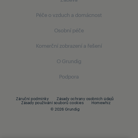
Volně stojící pračky
Chlazení
Vestavné trouby
Péče o vzduch a domácnost
Vestavné lednice s mrazákem
Televize
Mytí nádobí
Mytí nádobí
Osobní péče
Ultra HD
Vysavače
Volně stojící myčky nádobí
Vestavné myčky nádobí
Komerční zobrazení a řešení
Vertikální vysavače
Vestavné myčky nádobí
Péče o vlasy
O Grundig
Vysoušeče vlasů
Digitální značení
Žehličky na vlasy
Podpora
PID
Kulmy
O Grundig
Péče pro muže
Záruční podmínky
Zásady ochrany osobních údajů
Beko Corporate
Zásady používání souborů cookies
Homewhiz
© 2026 Grundig
Zastřihovače vlasů a vousů
Sady pro úpravu vlasů
Holicí strojky