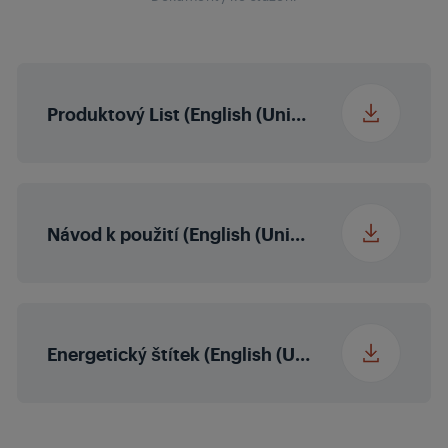
Místní stmívání
Ne
Mikro stmívání
Produktový List (English (United States))
MEMC
Vícebarevné
obohacení
Návod k použití (English (United States))
Magic Fidelity
Energetický štítek (English (United States))
Výstupní zvukový
2 x 10/20 W
výkon
nominální/hudební
výkon (R/L)