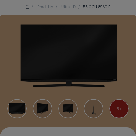
/
Produkty
/
Ultra HD
/
55 GGU 8960 E
6