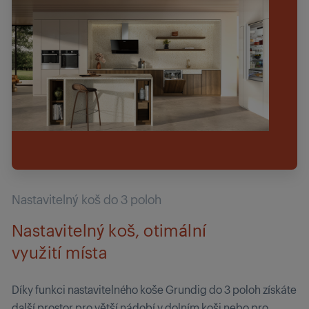
Nastavitelný koš do 3 poloh
Nastavitelný koš, otimální
využití místa
Díky funkci nastavitelného koše Grundig do 3 poloh získáte
další prostor pro větší nádobí v dolním koši nebo pro