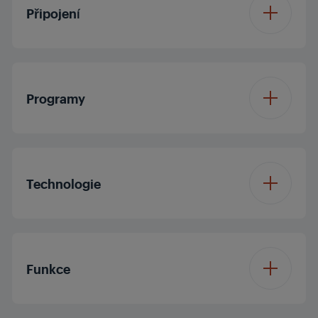
Připojení
HomeWhiz® připojení
Wifi a Bluetooth
Programy
Program ke stažení 1
Program QuietWash
Počet programů
11
Program ke stažení 2
Program AllClean
Technologie
Program 1
Automatický
Program ke stažení 3
SelfCare Programme
program
ProDose
Funkce
Program 2
Program All-in-wash
Konstrukce mycího
CornerWash
ramena