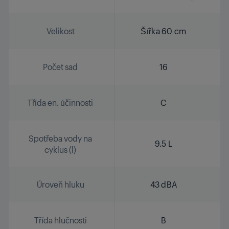
Velikost
Šířka 60 cm
Počet sad
16
Třída en. účinnosti
C
Spotřeba vody na
9.5 L
cyklus (l)
Úroveň hluku
43 dBA
Třída hlučnosti
B