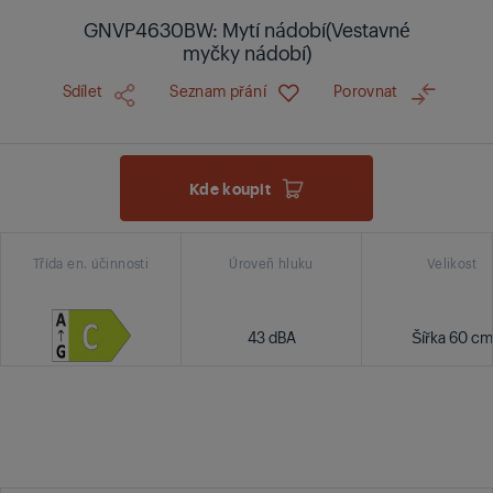
GNVP4630BW: Mytí nádobí(Vestavné
myčky nádobí)
Sdílet
Seznam přání
Porovnat
Kde koupit
Třída en. účinnosti
Úroveň hluku
Velikost
43 dBA
Šířka 60 cm