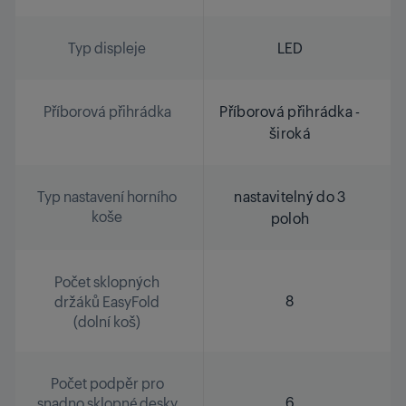
Typ displeje
LED
Příborová přihrádka
Příborová přihrádka -
široká
Typ nastavení horního
nastavitelný do 3
koše
poloh
Počet sklopných
8
držáků EasyFold
(dolní koš)
Počet podpěr pro
6
snadno sklopné desky