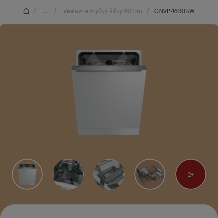
/
...
/
Vestavné myčky šířky 60 cm
/
GNVP4630BW
2