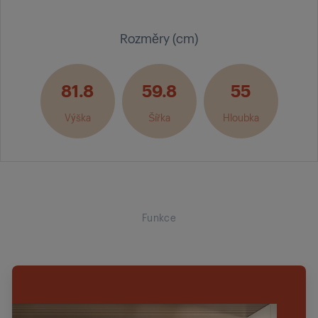
Rozměry (cm)
81.8
59.8
55
Výška
Šířka
Hloubka
Funkce