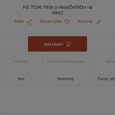
HS 7034: Péče o vlasy(Žehličky na
vlasy)
Sdílet
Seznam přání
Porovnat
Kde koupit
Ionizátor
Povrchová úprava desek
Barva
Ano
Keramický
Černá / stř