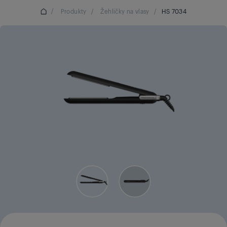
/
Produkty
/
Žehličky na vlasy
/
HS 7034