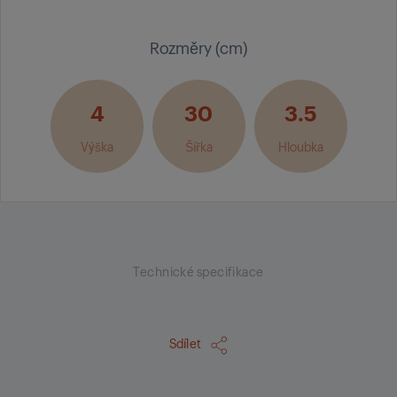
Rozměry (cm)
4
30
3.5
Výška
Šířka
Hloubka
Technické specifikace
Sdílet