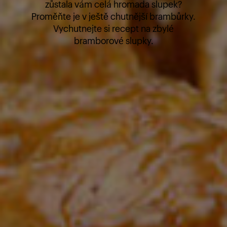
zůstala vám celá hromada slupek?
Proměňte je v ještě chutnější brambůrky.
Vychutnejte si recept na zbylé
bramborové slupky.