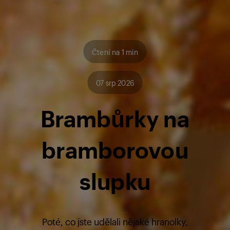
Čtení na 1 min
07 srp 2026
Brambůrky na
bramborovou
slupku
Poté, co jste udělali nějaké hranolky,