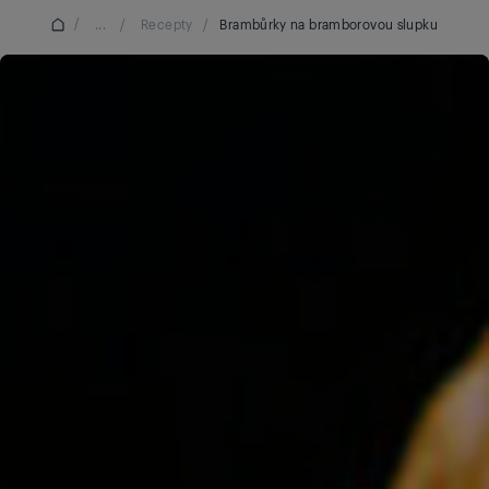
/
...
/
Recepty
/
Brambůrky na bramborovou slupku