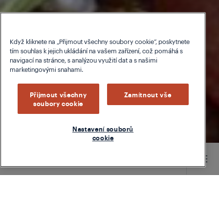
Když kliknete na „Přijmout všechny soubory cookie“, poskytnete
tím souhlas k jejich ukládání na vašem zařízení, což pomáhá s
navigací na stránce, s analýzou využití dat a s našimi
marketingovými snahami.
Přijmout všechny
Zamítnout vše
soubory cookie
Nastavení souborů
cookie
Main content starts here
TYPE