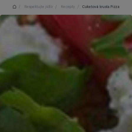
/
Respektujte jídlo
/
Recepty
/
Cuketová krusta Pizza