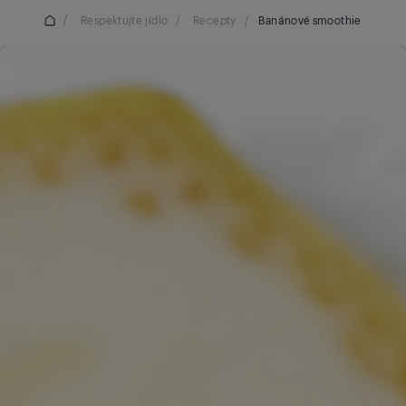
/
Respektujte jídlo
/
Recepty
/
Banánové smoothie