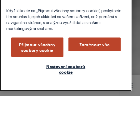
Když kliknete na „Přijmout všechny soubory cookie“, poskytnete
tím souhlas k jejich ukládání na vašem zařízení, což pomáhá s
navigací na stránce, s analýzou využití dat a s našimi
marketingovými snahami.
Přijmout všechny
Zamítnout vše
soubory cookie
Nastavení souborů
cookie
Main content starts here