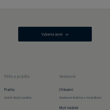
Vyberte zemi
Péče o prádlo
Vestavné
Pračky
Chlazení
Volně stojící pračky
Vestavné lednice s mrazákem
Mytí nádobí