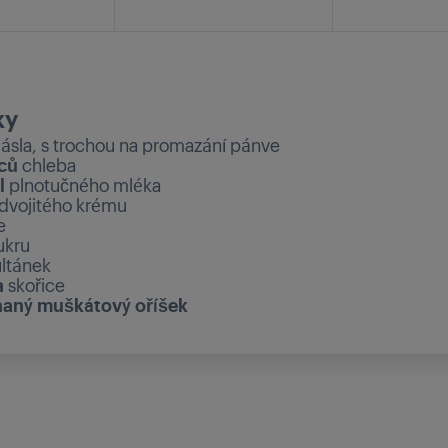
ky
sla, s trochou na promazání pánve
íců
chleba
l
plnotučného mléka
dvojitého krému
e
ukru
ltánek
a
skořice
haný muškátový oříšek