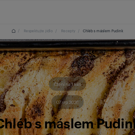
/
Respektujte jídlo
/
Recepty
/
Chléb s máslem Pudink
Čtení na 1 min
07 srp 2026
Chléb s máslem Pudin