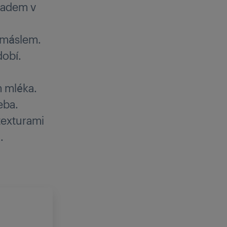
kladem v
a máslem.
dobí.
m mléka.
eba.
texturami
.
E