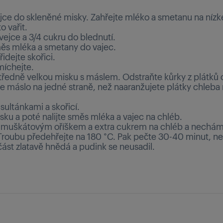
ejce do skleněné misky. Zahřejte mléko a smetanu na nízké
 vařit.
vejce a 3/4 cukru do blednutí.
měs mléka a smetany do vajec.
idejte skořici.
íchejte.
ředně velkou misku s máslem. Odstraňte kůrky z plátků 
te máslo na jedné straně, než naaranžujete plátky chleba
ultánkami a skořicí.
sku a poté nalijte směs mléka a vajec na chléb.
muškátovým oříškem a extra cukrem na chléb a nechám
Troubu předehřejte na 180 °C. Pak pečte 30-40 minut, 
část zlatavě hnědá a pudink se neusadil.