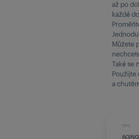
až po do
každé d
Proměňte
Jednoduc
Můžete p
nechcete 
Také se 
Použijte
a chutěmi
TYPE
AGING