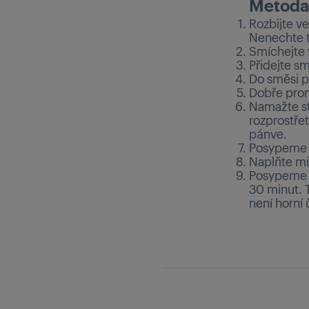
Metoda
Rozbijte v
Nenechte to
Smíchejte 
Přidejte s
Do směsi př
Dobře prom
Namažte st
rozprostře
pánve.
Posypeme s
Naplňte mi
Posypeme 
30 minut. 
není horní 