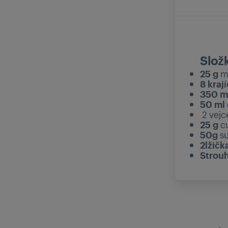
Slož
25 g
má
8 kraj
350 m
50 ml
2 vejc
25 g
c
50g
su
2lžičk
Strou