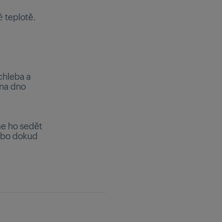
 teplotě.
chleba a
 na dno
e ho sedět
nebo dokud