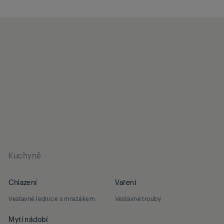
Kuchyně
Chlazení
Vaření
Vestavné lednice s mrazákem
Vestavné trouby
Mytí nádobí