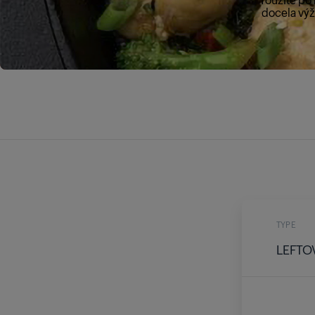
docela výž
TYPE
LEFTO