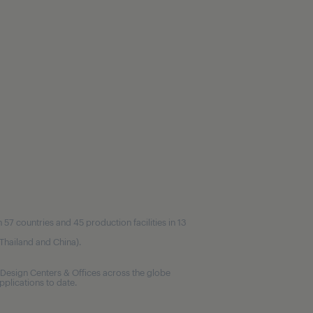
7 countries and 45 production facilities in 13
, Thailand and China).
Design Centers & Offices across the globe
plications to date.