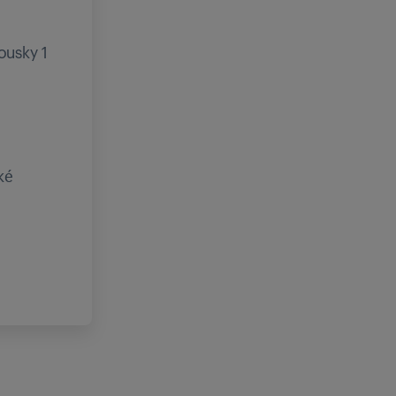
ousky 1
ké