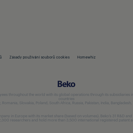
ů
Zásady používání souborů cookies
Homewhiz
 throughout the world with its global operations through its subsidiaries in 5
countries
aly, Romania, Slovakia, Poland, South Africa, Russia, Pakistan, India, Bangladesh
any in Europe with its market share (based on volumes). Beko’s 31 R&D and 
,300 researchers and hold more than 3,500 international registered patent ap