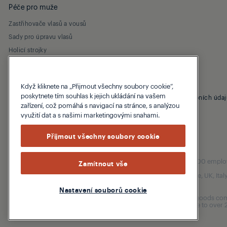
Péče pro muže
Zastřihovače vlasů a vousů
Sady pro úpravu vlasů
Holicí strojky
Když kliknete na „Přijmout všechny soubory cookie“,
poskytnete tím souhlas k jejich ukládání na vašem
© 2026 Grundig
Záruční podmínky
Zásady ochrany osobních údaj
zařízení, což pomáhá s navigací na stránce, s analýzou
využití dat a s našimi marketingovými snahami.
Přijmout všechny soubory cookie
Our parent company, Beko has 55,000 employees
Zamítnout vše
(i.e. Türkiye, UK, It
Nastavení souborů cookie
Beko became the largest white goods comp
are home to over 2