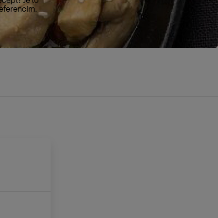
referencím.
E