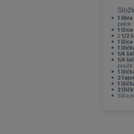
Slož
1 libra
palce
1 lžíce
2
1/2 
1 lžíce
1 lžičk
1/4 šá
1/4 šá
použít
1 lžičk
2 čajo
1 lžičk
2 lžičk
Sůl a p