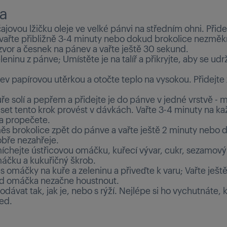
a
čajovou lžičku oleje ve velké pánvi na středním ohni. Přide
a vařte přibližně 3-4 minuty nebo dokud brokolice nezměk
zvor a česnek na pánev a vařte ještě 30 sekund.
eninu z pánve; Umístěte je na talíř a přikryjte, aby se udr
v papírovou utěrkou a otočte teplo na vysokou. Přidejte 
ře solí a pepřem a přidejte je do pánve v jedné vrstvě -
et tento krok provést v dávkách. Vařte 3-4 minuty na ka
 a propečete.
měs brokolice zpět do pánve a vařte ještě 2 minuty nebo 
obře nezahřeje.
íchejte ústřicovou omáčku, kuřecí vývar, cukr, sezamový 
áčku a kukuřičný škrob.
s omáčky na kuře a zeleninu a přiveďte k varu; Vařte ješt
d omáčka nezačne houstnout.
odávat tak, jak je, nebo s rýží. Nejlépe si ho vychutnáte, 
ed.