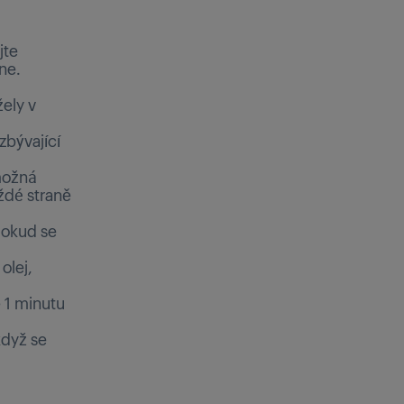
jte
ne.
žely v
zbývající
 možná
ždé straně
dokud se
olej,
ě 1 minutu
když se