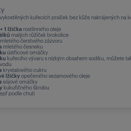
ky
vykostěných kuřecích prsíček bez kůže nakrájených na k
 + 1 lžička
rostlinného oleje
šálků
malých růžiček brokolice
mletého čerstvého zázvoru
a
mletého česneku
lku
ústřicové omáčky
lku
kuřecího vývaru s nízkým obsahem sodíku, můžete ta
 vodu
a
krystalového cukru
vé lžičky
opečeného sezamového oleje
a
sójové omáčky
y
kukuřičného škrobu
epř podle chuti