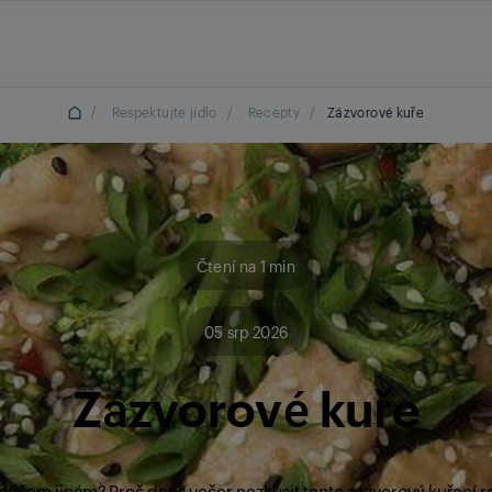
/
Respektujte jídlo
/
Recepty
/
Zázvorové kuře
Čtení na 1 min
05 srp 2026
Zázvorové kuře
něčem jiném? Proč dnes večer nezkusit tento zázvorový kuřecí r