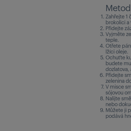
Metod
Zahřejte 1 
brokolici 
Přidejte zá
Vyjměte zel
teple.
Otřete páne
lžíci oleje.
Ochuťte ku
budete mus
dozlatova,
Přidejte s
zelenina d
V misce sm
sójovou om
Nalijte smě
nebo doku
Můžete ji p
podává hn