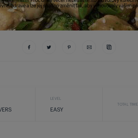
ivné, zdravé a lze jej snadno změnit tak, aby vyhovovaly vašim p
LEVEL
TOTAL TIM
VERS
EASY