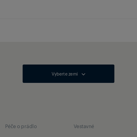
Vyberte zemi
Péče o prádlo
Vestavné