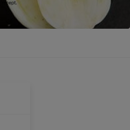
ý recept.
E