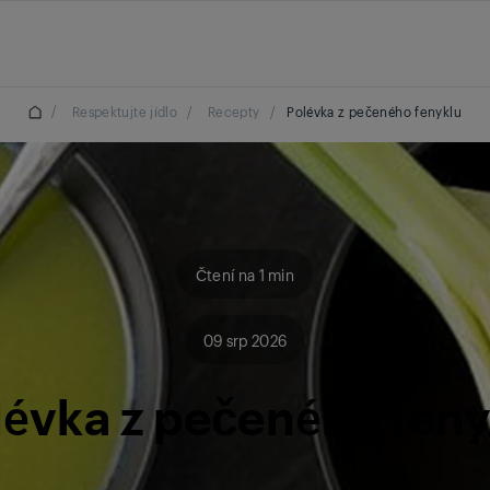
/
Respektujte jídlo
/
Recepty
/
Polévka z pečeného fenyklu
Čtení na 1 min
09 srp 2026
lévka z pečeného feny