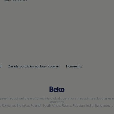
ů
Zásady používání souborů cookies
Homewhiz
 throughout the world with its global operations through its subsidiaries in 5
countries
aly, Romania, Slovakia, Poland, South Africa, Russia, Pakistan, India, Bangladesh