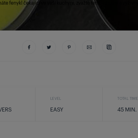
te fenykl čekající ve vaší kuchyni, zvažte tento chutný a výživn
LEVEL
TOTAL TIM
VERS
EASY
45 MIN.