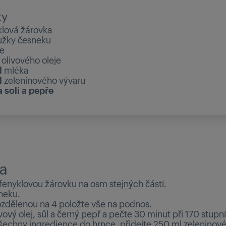
ky
klová žárovka
užky česneku
le
olivového oleje
l
mléka
l
zeleninového vývaru
 soli a pepře
a
 fenyklovou žárovku na osm stejných částí.
neku.
rozdělenou na 4 položte vše na podnos.
ivový olej, sůl a černý pepř a pečte 30 minut při 170 stupn
echny ingredience do hrnce, přidejte 250 ml zeleninov