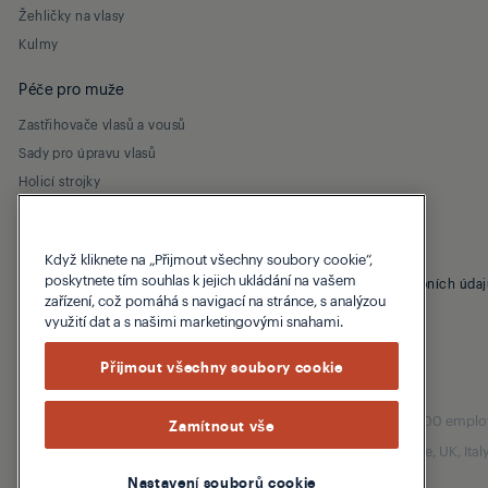
Žehličky na vlasy
Kulmy
Péče pro muže
Zastřihovače vlasů a vousů
Sady pro úpravu vlasů
Holicí strojky
Když kliknete na „Přijmout všechny soubory cookie“,
poskytnete tím souhlas k jejich ukládání na vašem
© 2026 Grundig
Záruční podmínky
Zásady ochrany osobních údaj
zařízení, což pomáhá s navigací na stránce, s analýzou
využití dat a s našimi marketingovými snahami.
Přijmout všechny soubory cookie
Our parent company, Beko has 55,000 employees
Zamítnout vše
(i.e. Türkiye, UK, It
Nastavení souborů cookie