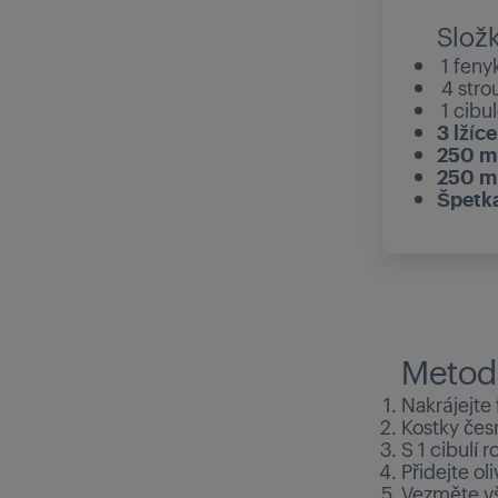
Slož
1 feny
4 stro
1 cibu
3 lžíce
250 m
250 m
Špetka
Metod
Nakrájejte
Kostky čes
S 1 cibulí 
Přidejte ol
Vezměte vš