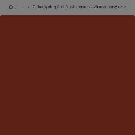
/
...
/
7 chutných způsobů, jak znovu použít ananasový džus