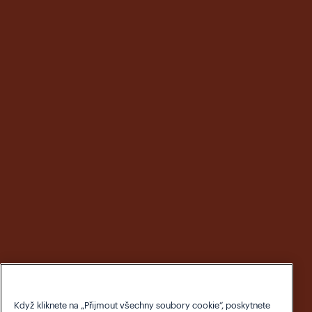
Když kliknete na „Přijmout všechny soubory cookie“, poskytnete