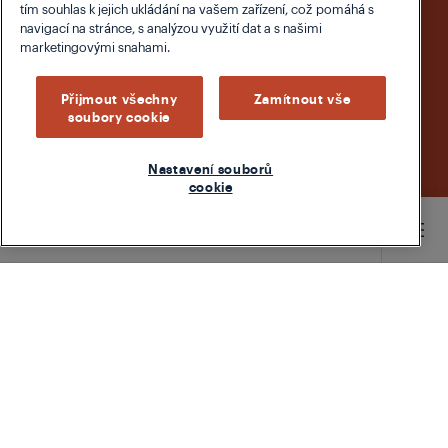
tím souhlas k jejich ukládání na vašem zařízení, což pomáhá s
navigací na stránce, s analýzou využití dat a s našimi
marketingovými snahami.
Přijmout všechny
Zamítnout vše
soubory cookie
Nastavení souborů
cookie
Main content starts here
Ananas má v kuchyni mnoho využití. Můžete si je
vychutnat syrové, karamelizované, používané v
dezertech, omáčkách nebo dokonce jako pizza.
Vzhledem k tomu, že je to většinou produkt
tropického pásu, nejběžnější a nejpohodlnější
způsob, jak koupit ananas, je konzervovaný ananas.
Bohužel, šťáva v plechovce je běžně vyhozena.