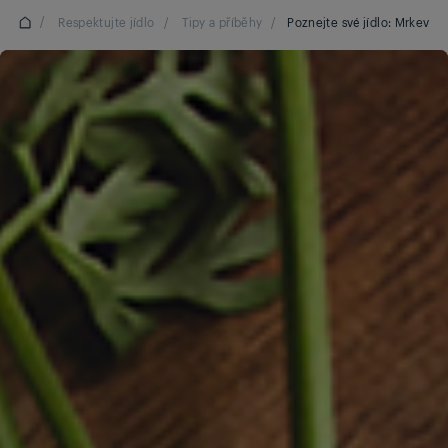
/
Respektujte jídlo
/
Tipy a příběhy
/
Poznejte své jídlo: Mrkev