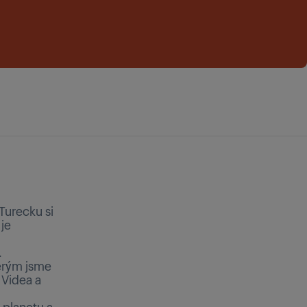
Turecku si
 je
.
erým jsme
 Videa a
 planetu a