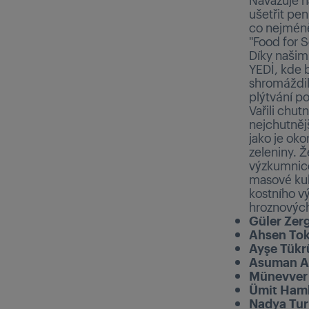
ušetřit pe
co nejméně
"Food for S
Díky našim
YEDİ, kde 
shromáždilo
plýtvání po
Vařili chutn
nejchutněj
jako je oko
zeleniny. Ž
výzkumnicem
masové kuli
kostního vý
hroznových 
Güler Zer
Ahsen Tok
Ayşe Tük
Asuman A
Münevver
Ümit Haml
Nadya Tu