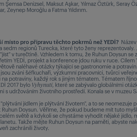
im Şemsa Denizsel, Maksut Aşkar, Yılmaz Öztürk, Seray Öz
ar, Zeynep Moroğlu a Fatma Yıldırım.
ší místo pro přípravu těchto pokrmů než YEDİ?
Název 
a sedm regionů Turecka, které tyto ženy reprezentovaly. J
 "jíst" v turečtině. Vzhledem k tomu, že Ruhun Doysun se 
třetím YEDİ, projekt a konference jdou ruku v ruce. Cílem 
větově naléhavé otázky týkající se gastronomie a potravin
 jsou zváni šéfkuchaři, výzkumní pracovníci, tvůrci veřej
i na potraviny, každý rok s jiným tématem. Tématem říjn
EDİ 2017 bylo
, které se zabývalo globálními otá
Vyhynutí
ími s udržováním životního prostředí. Konala se v muzeu S
"plýtvání jídlem je plýtvání životem", a to se neomezuje 
t Ruhun Doysun. Věříme, že pokud budeme mít tuto myš
celém světě a kdykoli se chystáme vyhodit nějaké jídlo
planetu. Takže mějte Ruhun Doysun na paměti, abyste nak
veň zachránili životy.