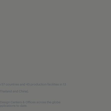
7 countries and 45 production facilities in 13
, Thailand and China).
Design Centers & Offices across the globe
plications to date.