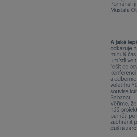
Pomáhali j
Mustafa Ot
A jaké lep
odkazuje n
minulý čas
umístil ve 
řešit celos
konferenci
a odborníc
veletrhu Y
souvisejíc
Sabancı.
Věříme, že 
náš projek
paměti po 
zachránit 
duši a záro