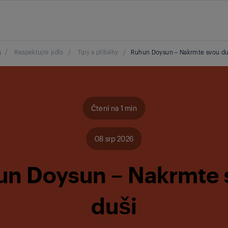
/
Respektujte jídlo
/
Tipy a příběhy
/
Ruhun Doysun – Nakrmte svou du
Čtení na 1 min
08 srp 2026
un Doysun – Nakrmte 
duši