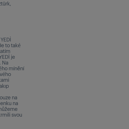
türk,
YEDİ
e to také
zatím
YEDİ je
. Na
ného mínění
ového
zkami
akıp
pouze na
lenku na
, můžeme
rmili svou