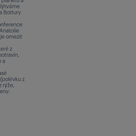
 plýtváme
a Bottury
onference
Anatolie
 je omezit
teré z
otravin,
e a
asé
 (polévku z
z rýže,
peny: