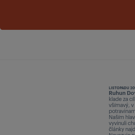
LISTOPADU 20
Ruhun Doy
klade za cíl
všímavý, v 
potravinami
Naším hlav
vyvinuli ch
články naj
Navazuje n