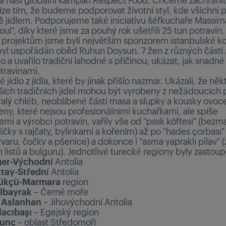
níze tím, že budeme podporovat životní styl, kde všichni
 jídlem. Podporujeme také iniciativu šéfkuchaře Massim
oul", díky které jsme za pouhý rok ušetřili 25 tun potravin.
 projektům jsme byli největším sponzorem istanbulské k
byl uspořádán oběd Ruhun Doysun. 7 žen z různých částí 
 a uvařilo tradiční lahodné s příčinou; ukázat, jak snadné
travinami.
é jídlo z jídla, které by jinak přišlo nazmar. Ukázali, že něk
ších tradičních jídel mohou být vyrobeny z nežádoucích p
ralý chléb, neoblíbené části masa a slupky a kousky ovoc
eny, které nejsou profesionálními kuchařkami, ale spíše
i a výrobci potravin, vařily vše od "pısık köftesi" (bezm
čky s rajčaty, bylinkami a kořením) až po "hades çorbası"
varu, čočky a pšenice) a dokonce i "asma yapraklı pilav" (
listů a bulguru). Jednotlivé turecké regiony byly zastou
ger-Východní
Antolia
tay-Střední
Antolia
rükçü-Marmara
region
lbayrak
– Černé moře
 Aslanhan
– Jihovýchodní Antolia
acıbaşı
– Egejský region
runç
– oblast Středomoří