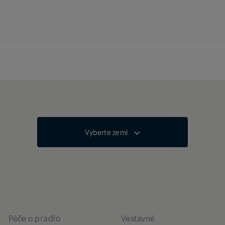
Vyberte zemi
Péče o prádlo
Vestavné