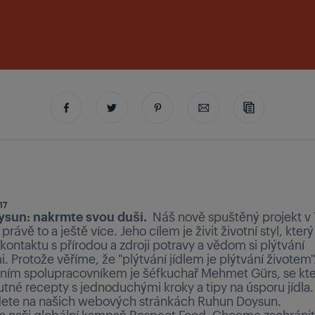
17
sun: nakrmte svou duši.
Náš nově spuštěný projekt v 
 právě to a ještě více. Jeho cílem je živit životní styl, který
kontaktu s přírodou a zdroji potravy a vědom si plýtvání
. Protože věříme, že "plýtvání jídlem je plýtvání životem"
ním spolupracovníkem je šéfkuchař Mehmet Gürs, se kt
utné recepty s jednoduchými kroky a tipy na úsporu jídla.
dete na našich webových stránkách Ruhun Doysun.
a naši globální kampaň Respect Food. Chceme zachránit