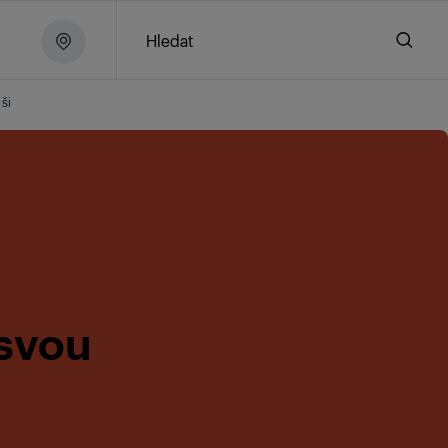
Hledat
ši
svou