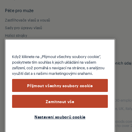
Péče pro muže
Zastřihovače vlasů a vousů
Sady pro úpravu vlasů
Holicí strojky
Když kliknete na „Přijmout všechny soubory cookie“,
poskytnete tím souhlas k jejich ukládání na vašem
© 2026 Grundig
Záruční podmínky
Zásady ochrany osobních údaj
zařízení, což pomáhá s navigací na stránce, s analýzou
využití dat a s našimi marketingovými snahami.
Přijmout všechny soubory cookie
Our parent company, Beko has 55,000 employees
Zamítnout vše
(i.e. Türkiye, UK, It
Nastavení souborů cookie
Beko became the largest white goods comp
are home to over 2