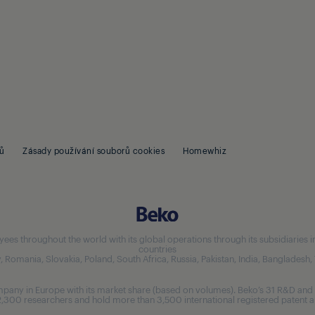
ů
Zásady používání souborů cookies
Homewhiz
 throughout the world with its global operations through its subsidiaries in 5
countries
aly, Romania, Slovakia, Poland, South Africa, Russia, Pakistan, India, Bangladesh
any in Europe with its market share (based on volumes). Beko’s 31 R&D and 
,300 researchers and hold more than 3,500 international registered patent ap