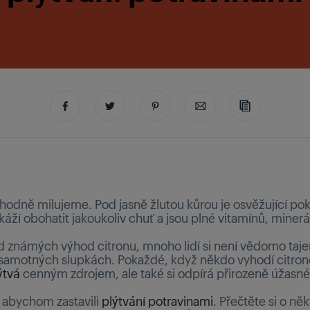
zhodně milujeme. Pod jasně žlutou kůrou je osvěžující pok
áží obohatit jakoukoliv chuť a jsou plné vitamínů, minerá
od známých výhod citronu, mnoho lidí si není vědomo taj
 samotných slupkách. Pokaždé, když někdo vyhodí citron
ýtvá
cenným zdrojem, ale také si odpírá přirozeně úžasn
, abychom zastavili
plýtvání potravinami
. Přečtěte si o ně