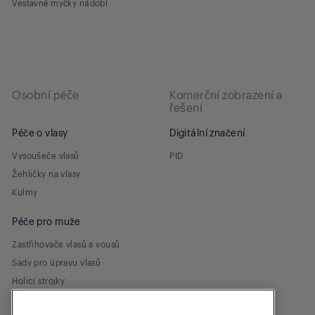
Vestavné myčky nádobí
Osobní péče
Komerční zobrazení a
řešení
Péče o vlasy
Digitální značení
Vysoušeče vlasů
PID
Žehličky na vlasy
Kulmy
Péče pro muže
Zastřihovače vlasů a vousů
Sady pro úpravu vlasů
Holicí strojky