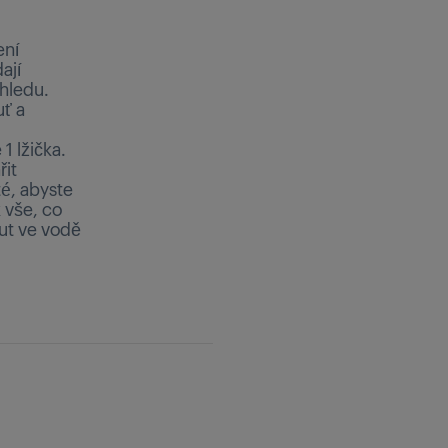
ení
ají
hledu.
uť a
1 lžička.
řit
té, abyste
k vše, co
nut ve vodě