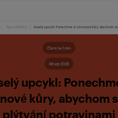
/
Tipy a příběhy
/
Kyselý upcykl: Ponechme si citronové kůry, abychom sní
Čtení na 1 min
08 srp 2026
selý upcykl: Ponechme
onové kůry, abychom sn
plýtvání potravinami