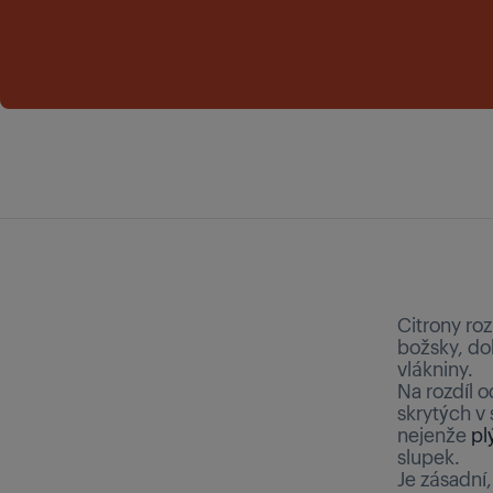
Citrony ro
božsky, dok
vlákniny.
Na rozdíl 
skrytých v
nejenže
pl
slupek.
Je zásadní