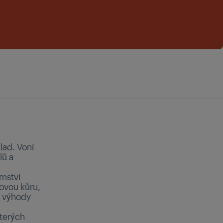
lad. Voní
lů a
emství
ovou kůru,
é výhody
kterých