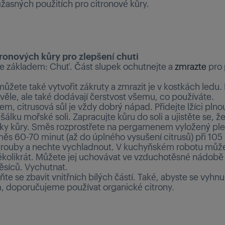
úžasných použitích pro citronové kůry.
tronových kůry pro zlepšení chuti
 základem: Chuť. Část slupek ochutnejte a
zmrazte
pro 
ůžete také vytvořit zákruty a zmrazit je v kostkách ledu.
věle, ale také dodávají čerstvost všemu, co používáte.
, citrusová sůl je vždy dobrý nápad. Přidejte lžíci plno
 šálku mořské soli. Zapracujte kůru do soli a ujistěte se, ž
ky kůry. Směs rozprostřete na pergamenem vyložený ple
s 60-70 minut (až do úplného vysušení citrusů) při 105 
trouby a nechte vychladnout. V kuchyňském robotu můž
ěkolikrát. Můžete jej uchovávat ve vzduchotěsné nádob
ěsíců. Vychutnat.
 se zbavit vnitřních bílých částí. Také, abyste se vyhnul
, doporučujeme používat organické citrony.