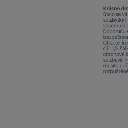
Krásné de
Stalo se v
se
zbytky
?
vašemu dor
Doporučujem
bezpečnos
Chcete-li p
sůl, 1/2 šá
citronové k
se zbavili 
musíte uděl
rozpuštěné