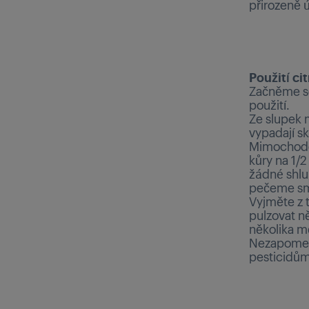
přirozeně 
Použití ci
Začněme se
použití.
Ze slupek m
vypadají sk
Mimochodem
kůry na 1/2
žádné shlu
pečeme smě
Vyjměte z 
pulzovat n
několika m
Nezapomeňte
pesticidům