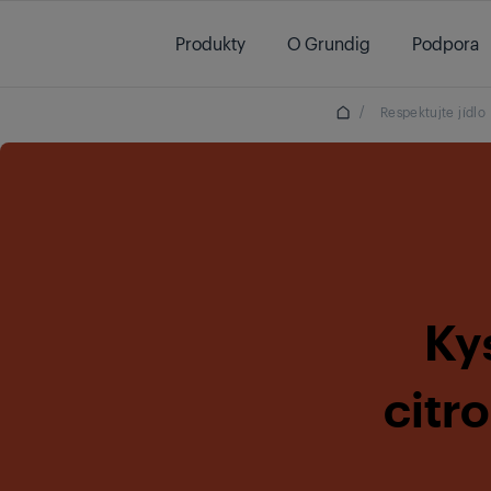
Main content starts here
Produkty
O Grundig
Podpora
/
Respektujte jídlo
Ky
citr