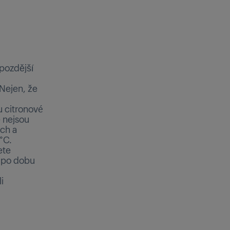
pozdější
 Nejen, že
u citronové
e nejsou
ch a
°C.
ete
ě po dobu
i