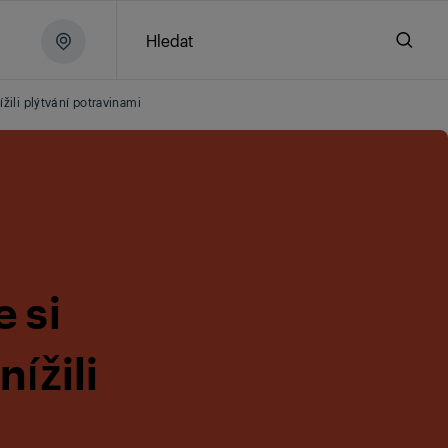
Hledat
žili plýtvání potravinami
 si
ížili