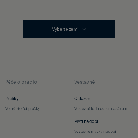
Vyberte zemi
Péče o prádlo
Vestavné
Pračky
Chlazení
Volně stojící pračky
Vestavné lednice s mrazákem
Mytí nádobí
Vestavné myčky nádobí