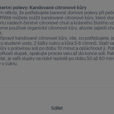
zertní polevy: Kandované citronové kůry
ám někdy, že potřebujete barevné dortové polevy při peč
 Příště můžete zvážit kandované citronové kůry, které dod
tu nádech čerstvé citronové chuti a krásného žlutého vz
e používat organické citronové kůry, abyste zajistili ch
t.
řipravit kandované citronové kůry, vše, co potřebujete, je 
lku studené vody, 2 šálky cukru a kůra 5-6 citronů. Stačí va
ůry s polovinou soli po dobu 10 minut a opláchnout ji. Po
hořkosti slupek, opakujte proces varu až do konce soli. Pa
at, je vařit slupky na nízké teplotě po dobu 50 až 60 mi
 v cukru.
Sdílet