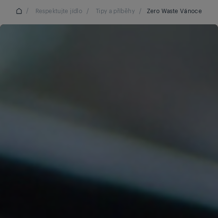
/
Respektujte jídlo
/
Tipy a příběhy
/
Zero Waste Vánoce