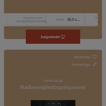
Hovedovnrum
Display
45.5 cm
Højde
energieffektivitetsklasse
Type
Salgssteder
Ønskeliste
Sammenlign
GEKW12400B
Madlavning(Indbygningsovne)