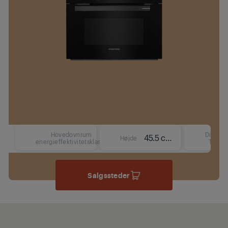
Hovedovnrum
Display
45.5 cm
Højde
energieffektivitetsklasse
Type
Salgssteder