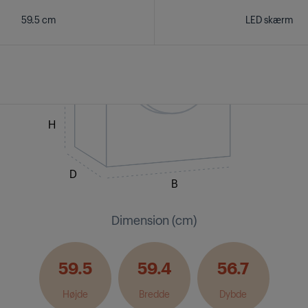
59.5 cm
LED skærm
H
D
B
Dimension (cm)
59.5
59.4
56.7
Højde
Bredde
Dybde