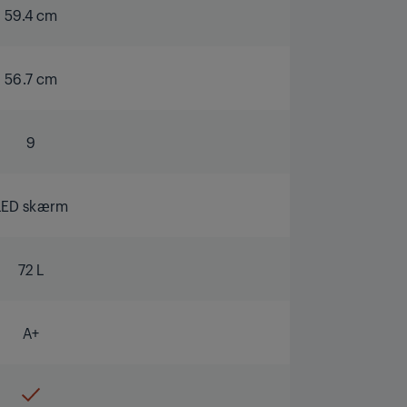
59.4 cm
56.7 cm
9
LED skærm
72 L
A+