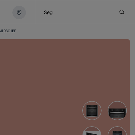
Søg
M19301BP