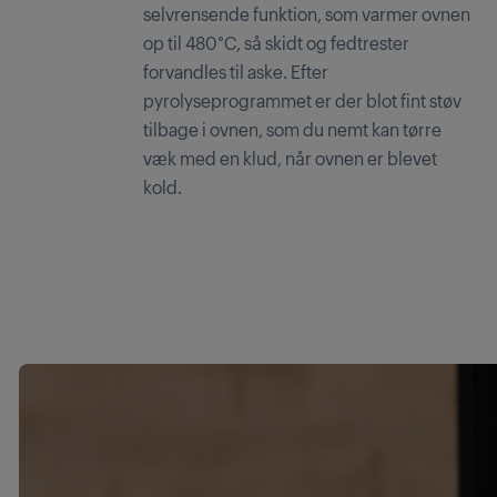
selvrensende funktion, som varmer ovnen
op til 480°C, så skidt og fedtrester
forvandles til aske. Efter
pyrolyseprogrammet er der blot fint støv
tilbage i ovnen, som du nemt kan tørre
væk med en klud, når ovnen er blevet
kold.