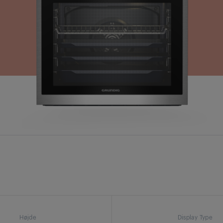
Højde
Display Type