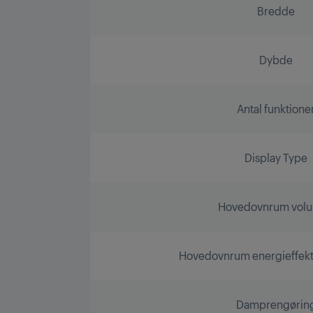
Bredde
Dybde
Antal funktione
Display Type
Hovedovnrum vol
Hovedovnrum energieffekti
Damprengørin