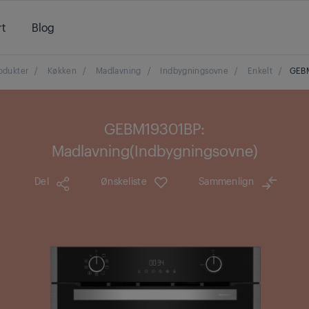
t
Blog
odukter
/
Køkken
/
Madlavning
/
Indbygningsovne
/
Enkelt
/
GEB
GEBM19301BP:
Madlavning(Indbygningsovne)
Del
Ønskeliste
Sammenlign