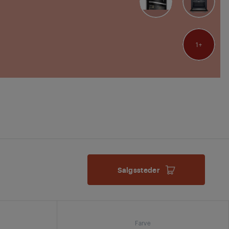
1
Salgssteder
Farve