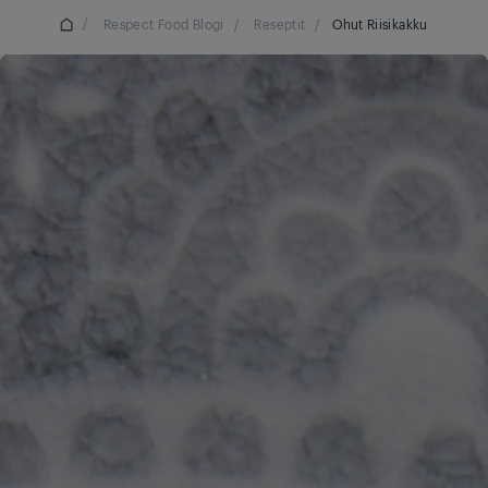
/
Respect Food Blogi
/
Reseptit
/
Ohut Riisikakku