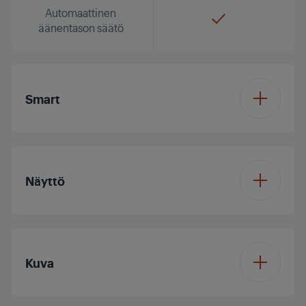
Automaattinen
äänentason säätö
Smart
Käyttöjärjestelmä
Vision OS
Näyttö
Näytön koko
43/108 cm
Kuva
Resoluutio
Full HD