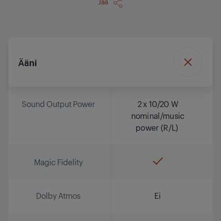
Jaa
Ääni
Sound Output Power
2 x 10/20 W
nominal/music
power (R/L)
Magic Fidelity
Dolby Atmos
Ei