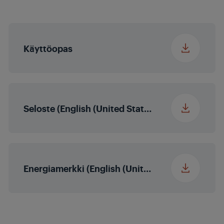
WiFi
Dolby Vision
Ei
Pakkauskoko (LxKxS)
1035 x 729 x 161 mm
HDR
Ei
Käyttöopas
Local Dimming
Ei
Seloste (English (United States))
Micro Dimming
Ei
MEMC
Ei
Energiamerkki (English (United States))
Värienrikastus
Ei
Magic Fidelity