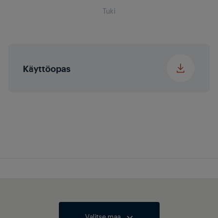
Tuki
Pakkauksen syvyys
36.5 cm
Pakkauksen paino
0.5 kg
Käyttöopas
Korkeus
7.5 cm
Leveys
33.5 cm
Syvyys
3.5 cm
Paino
0.42 kg
Valitse maa