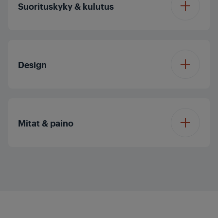
Suorituskyky & kulutus
Johdon pituus
1.8 m
Design
Pihtien halkaisija
25 mm
(mm)
Väri
Antrachite / Blue
Mitat & paino
Pakkauksen korkeus
10.5 cm
Pakkauksen leveys
5 cm