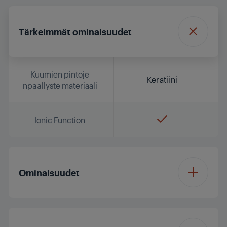
Tärkeimmät ominaisuudet
Kuumien pintoje
Keratiini
npäällyste materiaali
Ionic Function
Ominaisuudet
Näyttö
LCD