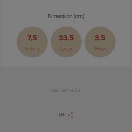
Dimension (cm)
7.5
33.5
3.5
Korkeus
Leveys
Syvyys
Tekniset tiedot
Jaa