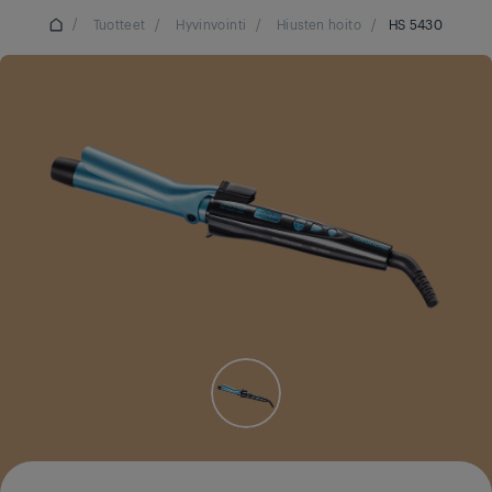
/
Tuotteet
/
Hyvinvointi
/
Hiusten hoito
/
HS 5430