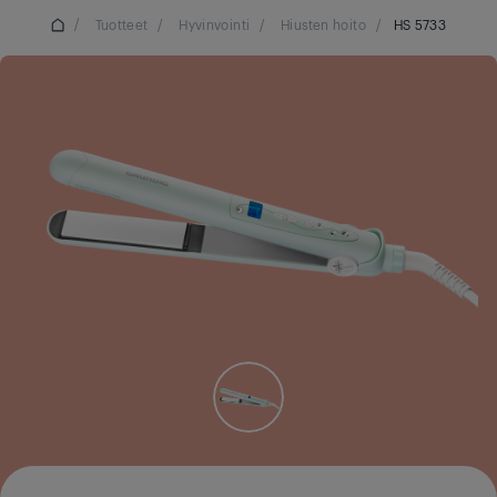
/
Tuotteet
/
Hyvinvointi
/
Hiusten hoito
/
HS 5733