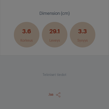
Dimension (cm)
3.6
29.1
3.3
Korkeus
Leveys
Syvyys
Tekniset tiedot
Jaa