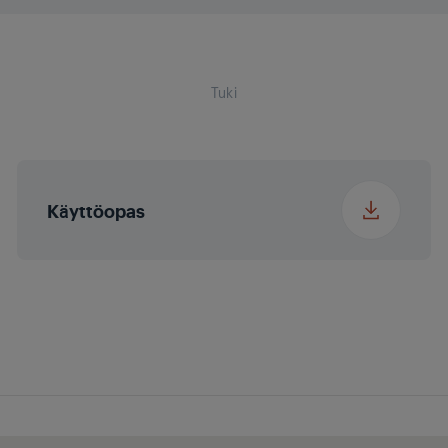
Pakkauksen leveys
5.4 cm
Tuki
Pakkauksen syvyys
10 cm
Pakkauksen paino
0.611 kg
Käyttöopas
Korkeus
3.6 cm
Leveys
29.1 cm
Syvyys
3.3 cm