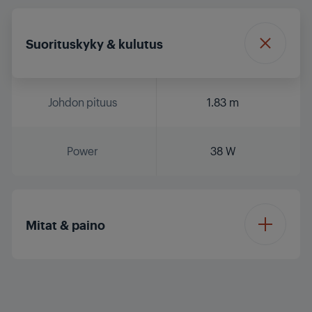
Suorituskyky & kulutus
Johdon pituus
1.83 m
Power
38 W
Mitat & paino
Pakkauksen korkeus
29.8 cm