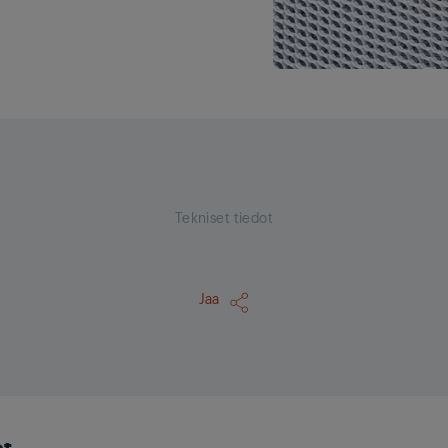
Tekniset tiedot
Jaa
et