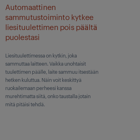
Automaattinen
sammutustoiminto kytkee
liesituulettimen pois päältä
puolestasi
Liesituulettimessa on kytkin, joka
sammuttaa laitteen. Vaikka unohtaisit
tuulettimen päälle, laite sammuu itsestään
hetken kuluttua. Näin voit keskittyä
ruokailemaan perheesi kanssa
murehtimatta siitä, onko taustalla jotain
mitä pitäisi tehdä.