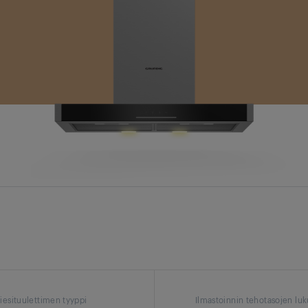
iesituulettimen tyyppi
Ilmastoinnin tehotasojen l