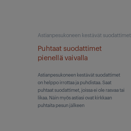
Astianpesukoneen kestävät suodattime
Puhtaat suodattimet
pienellä vaivalla
Astianpesukoneen kestävät suodattimet
on helppo irrottaa ja puhdistaa. Saat
puhtaat suodattimet, joissa ei ole rasvaa tai
likaa. Näin myös astiasi ovat kirkkaan
puhtaita pesun jälkeen