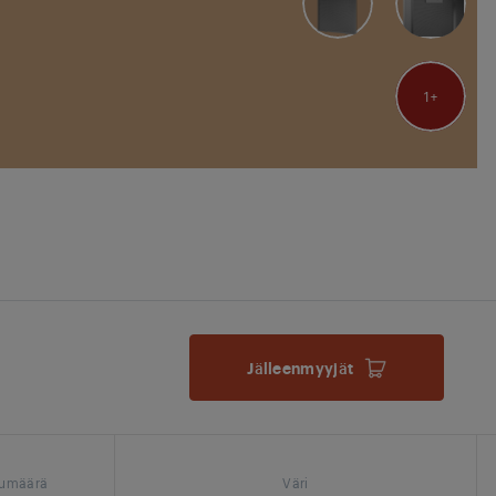
1
Jälleenmyyjät
ukumäärä
Väri