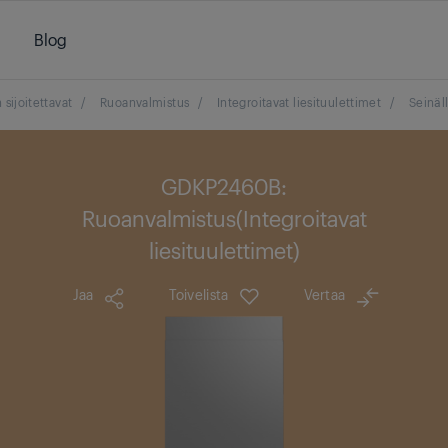
Blog
 sijoitettavat
/
Ruoanvalmistus
/
Integroitavat liesituulettimet
/
Seinäl
GDKP2460B:
Ruoanvalmistus(Integroitavat
liesituulettimet)
Jaa
Toivelista
Vertaa