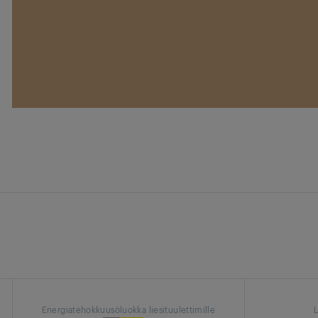
Energiatehokkuusöluokka liesituulettimille
L