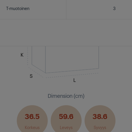
T-muotoinen
3
K
S
L
Dimension (cm)
36.5
59.6
38.6
Korkeus
Leveys
Syvyys