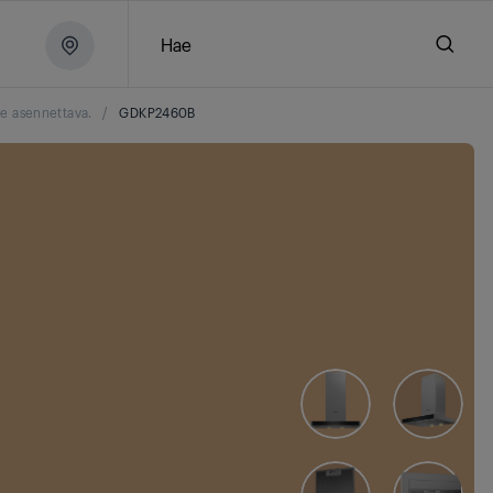
Hae
le asennettava.
/
GDKP2460B