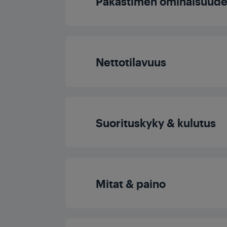
Pakastimen ominaisuude
ECO Mode
Jääannostelijan ty
Nettotilavuus
Pakastimen valais
Kokonaistilavuu
Pakastinlokeroiden l
Suorituskyky & kulutus
Pakastetuan ruoan osaston 
Lokerollisten hyllyjen 
Energiatehokkuusl
Mitat & paino
Pakastimen hyllyjen 
Vuotuinen energiankulutus
Pakastimen hyllyjen kok
Korkeus