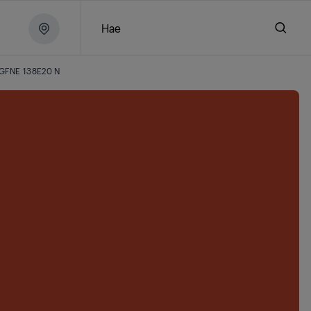
Hae
GFNE 138E20 N