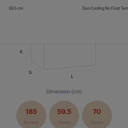
59.5 cm
Duo-Cooling No Frost Te
K
S
L
Dimension (cm)
185
59.5
70
Korkeus
Leveys
Syvyys