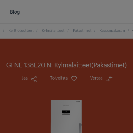
Blog
t
/
Keittiötuotteet
/
Kylmälaitteet
/
Pakastimet
/
Kaappipakastin
/
GFNE 138E20 N: Kylmälaitteet(Pakastimet)
Jaa
Toivelista
Vertaa