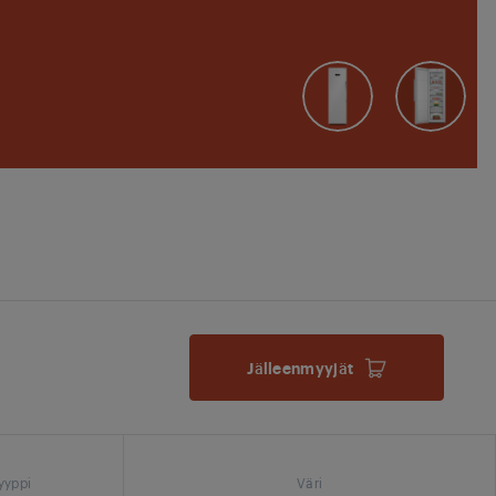
Jälleenmyyjät
yyppi
Väri