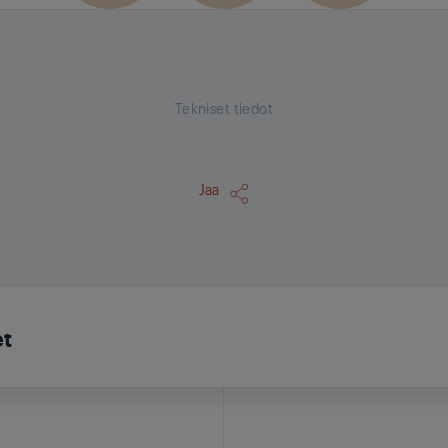
Tekniset tiedot
Jaa
et
p