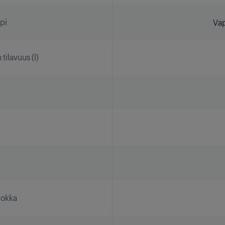
pi
Vap
tilavuus (l)
uokka