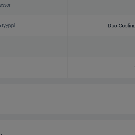
essor
 tyyppi
Duo-Cooling
essor