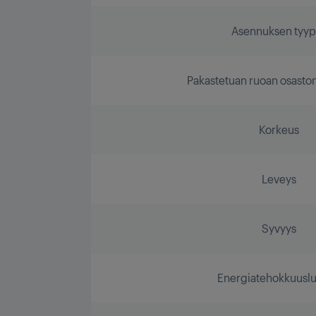
Asennuksen tyyp
Pakastetuan ruoan osaston 
Korkeus
Leveys
Syvyys
Energiatehokkuusl