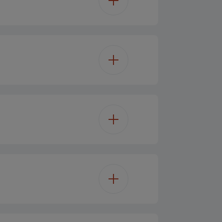
äpalalokero
LED
282 L
6
282 L
2
F
Glass
311.06
4
185 cm