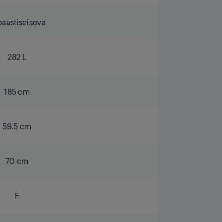
aastiseisova
282 L
185 cm
59.5 cm
70 cm
F