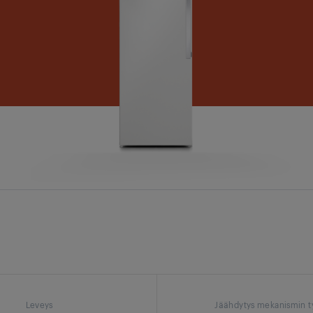
Leveys
Jäähdytys mekanismin t