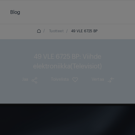
Blog
/
Tuotteet
/
49 VLE 6725 BP
49 VLE 6725 BP: Viihde
elektroniikka(Televisiot)
Jaa
Toivelista
Vertaa