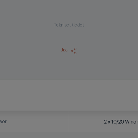
Tekniset tiedot
Jaa
wer
2 x 10/20 W no