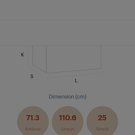
K
S
L
Dimension (cm)
71.3
110.6
25
Korkeus
Leveys
Syvyys